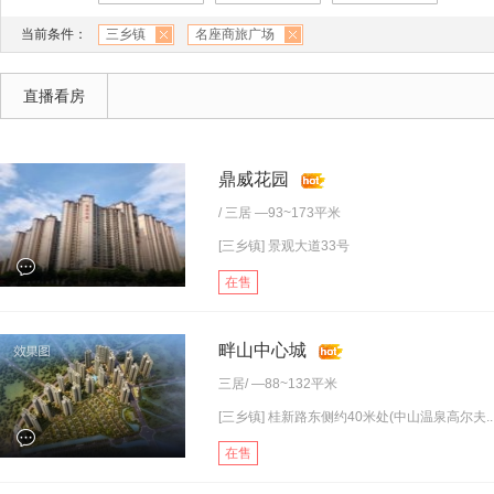
当前条件：
三乡镇
名座商旅广场
直播看房
鼎威花园
/
三居
—93~173平米
[三乡镇] 景观大道33号
在售
畔山中心城
三居
/ —88~132平米
[三乡镇] 桂新路东侧约40米处(中山温泉高尔夫..
在售