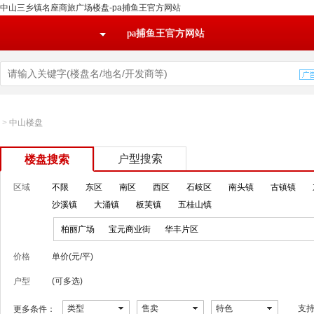
中山三乡镇名座商旅广场楼盘-pa捕鱼王官方网站
pa捕鱼王官方网站
>
中山楼盘
户型搜索
楼盘搜索
区域
不限
东区
南区
西区
石岐区
南头镇
古镇镇
沙溪镇
大涌镇
板芙镇
五桂山镇
柏丽广场
宝元商业街
华丰片区
价格
单价(元/平)
户型
(可多选)
类型
售卖
特色
支
更多条件：