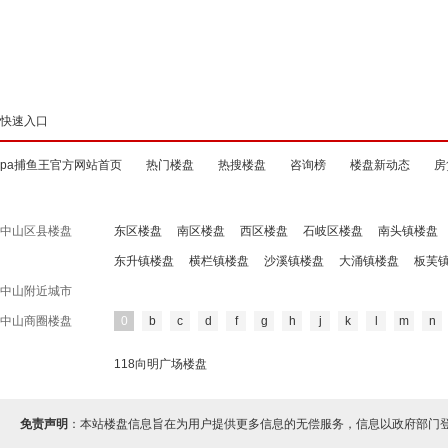
快速入口
pa捕鱼王官方网站首页
热门楼盘
热搜楼盘
咨询榜
楼盘新动态
房
中山区县楼盘
东区楼盘
南区楼盘
西区楼盘
石岐区楼盘
南头镇楼盘
东升镇楼盘
横栏镇楼盘
沙溪镇楼盘
大涌镇楼盘
板芙
中山附近城市
中山商圈楼盘
0
b
c
d
f
g
h
j
k
l
m
n
118向明广场楼盘
免责声明
：本站楼盘信息旨在为用户提供更多信息的无偿服务，信息以政府部门