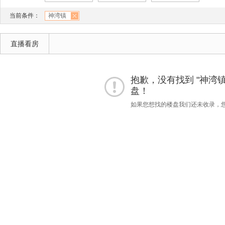
当前条件：
神湾镇
直播看房
抱歉，没有找到 "神湾镇
盘！
如果您想找的楼盘我们还未收录，