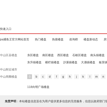
快速入口
pa捕鱼王官方网站首页
热门楼盘
热搜楼盘
咨询榜
楼盘新动态
房
中山区县楼盘
东区楼盘
南区楼盘
西区楼盘
石岐区楼盘
南头镇楼盘
东升镇楼盘
横栏镇楼盘
沙溪镇楼盘
大涌镇楼盘
板芙
中山附近城市
中山商圈楼盘
0
b
c
d
f
g
h
j
k
l
m
n
118向明广场楼盘
免责声明
：本站楼盘信息旨在为用户提供更多信息的无偿服务，信息以政府部门