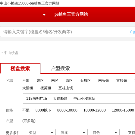
中山小榄镇15000-pa捕鱼王官方网站
pa捕鱼王官方网站
>
中山楼盘
户型搜索
楼盘搜索
区域
不限
东区
南区
西区
石岐区
南头镇
古镇镇
大涌镇
板芙镇
五桂山镇
118向明广场
大信顺昌
中山小榄车站
价格
不限
8000以下
8000-10000
10000-12000
12000-15000
户型
(可多选)
类型
售卖
特色
支
更多条件：