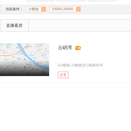
当前条件：
小榄镇
15000-20000
直播看房
云岄湾
[小榄镇] 小榄镇沙口西路65号
在售