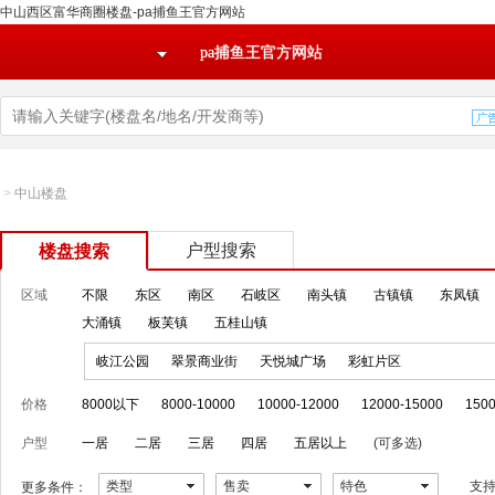
中山西区富华商圈楼盘-pa捕鱼王官方网站
pa捕鱼王官方网站
>
中山楼盘
户型搜索
楼盘搜索
区域
不限
东区
南区
石岐区
南头镇
古镇镇
东凤镇
大涌镇
板芙镇
五桂山镇
岐江公园
翠景商业街
天悦城广场
彩虹片区
价格
8000以下
8000-10000
10000-12000
12000-15000
1500
户型
一居
二居
三居
四居
五居以上
(可多选)
类型
售卖
特色
支
更多条件：