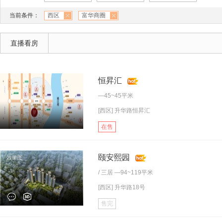
当前条件：
西区
富华商圈
直播看房
恒昇汇
—45~45平米
[西区] 升华路恒昇汇
在售
颐安熙园
/
三居
—94~119平米
[西区] 升华路18号
售完