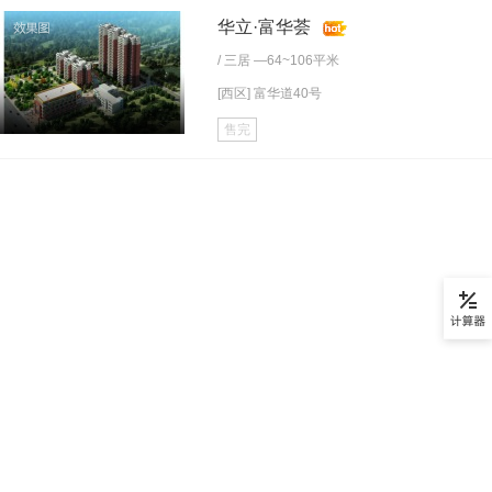
华立·富华荟
/
三居
—64~106平米
[西区] 富华道40号
售完