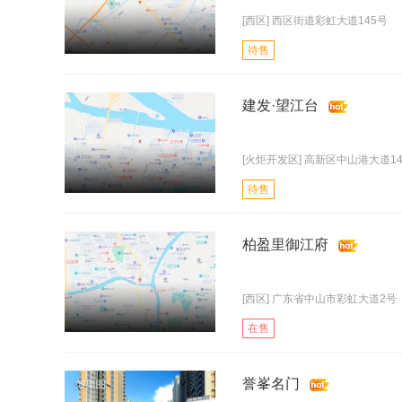
[西区] 西区街道彩虹大道145号
待售
建发·望江台
[火炬开发区] 高新区中山港大道1
待售
柏盈里御江府
[西区] 广东省中山市彩虹大道2号
在售
誉峯名门