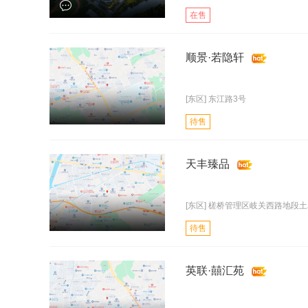
在售
顺景·若隐轩
[东区] 东江路3号
待售
天丰臻品
[东区] 槎桥管理区岐关西路地段
待售
英联·囍汇苑