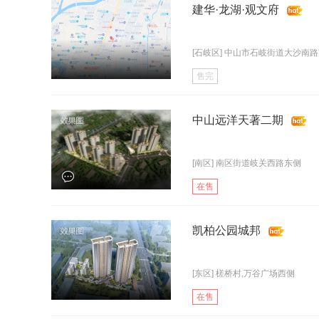
建华·龙湖·观文府
[石岐区] 中山市石岐街道大沙南
售完
中山远洋天著二期
[南区] 南区街道岐关西路东侧
在售
凯柏公园城邦
[东区] 槎桥村,万谷广场西侧
在售