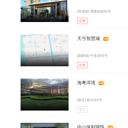
[坦洲镇] 谭隆南路66号
在售
天弓智慧城
[南朗镇] 中准道68号
在售
海粤洱境
[南区] 南兴街9号
售完
中山保利琅悦