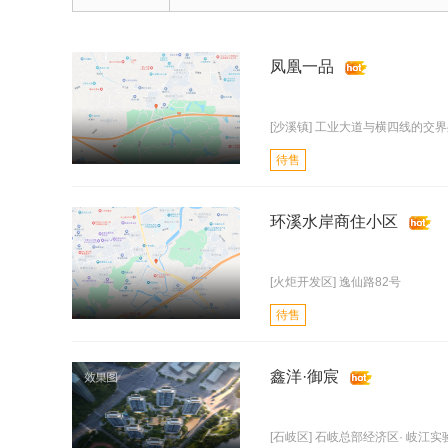
凤凰一品
[沙溪镇] 工业大道与横四线的交
待售
环溪水岸商住小区
[火炬开发区] 逸仙路82号
待售
鑫洋·御宸
[石岐区] 石岐总部经济区· 岐江