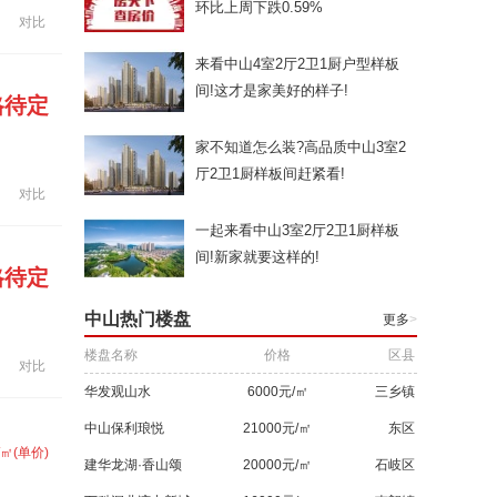
环比上周下跌0.59%
对比
来看中山4室2厅2卫1厨户型样板
间!这才是家美好的样子!
格待定
家不知道怎么装?高品质中山3室2
厅2卫1厨样板间赶紧看!
对比
一起来看中山3室2厅2卫1厨样板
间!新家就要这样的!
格待定
中山热门楼盘
更多
>
楼盘名称
价格
区县
对比
华发观山水
6000元/㎡
三乡镇
中山保利琅悦
21000元/㎡
东区
/㎡(单价)
建华龙湖·香山颂
20000元/㎡
石岐区