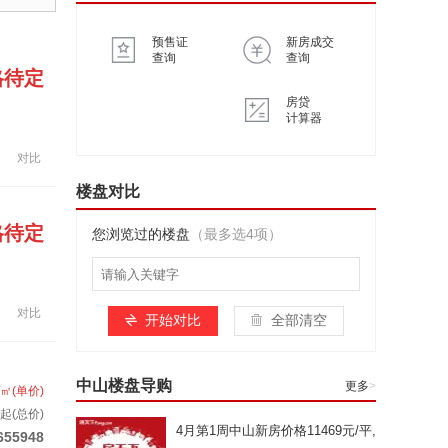
预售证
新房成交
查询
查询
格待定
房贷
计算器
对比
楼盘对比
格待定
您浏览过的楼盘
（最多选4项）
对比
开始对比
全部清空
中山楼盘导购
更多
>
/㎡(单价)
套起(总价)
4月第1周中山新房价格11469元/平,
655948