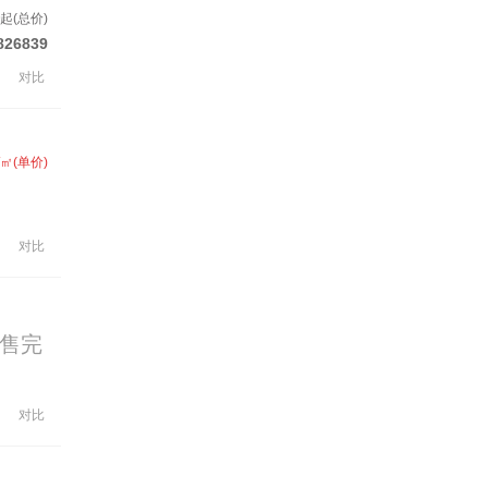
套起(总价)
826839
对比
/㎡(单价)
对比
售完
对比