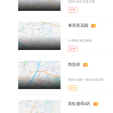
[东区] 孙文东路北侧
在售
春风里花园
[小榄镇] 泰弘南路
在售
凯悦府
[南区] 城南一路金泓酒店旁
待售
彩虹盛璟a区