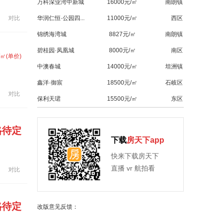
万科深业湾中新城
16000元/㎡
南朗镇
对比
华润仁恒·公园四...
11000元/㎡
西区
锦绣海湾城
8827元/㎡
南朗镇
碧桂园·凤凰城
8000元/㎡
南区
/㎡(单价)
中澳春城
14000元/㎡
坦洲镇
鑫洋·御宸
18500元/㎡
石岐区
对比
保利天珺
15500元/㎡
东区
格待定
下载
房天下app
快来下载房天下
直播 vr 航拍看
对比
格待定
改版意见反馈：