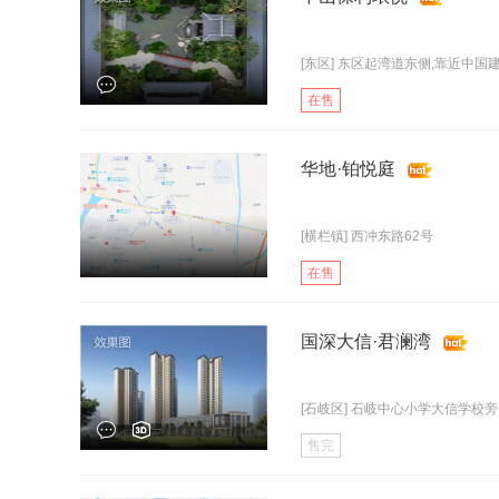
[东区] 东区起湾道东侧,靠近中国
在售
华地·铂悦庭
[横栏镇] 西冲东路62号
在售
国深大信·君澜湾
[石岐区] 石岐中心小学大信学校旁
售完