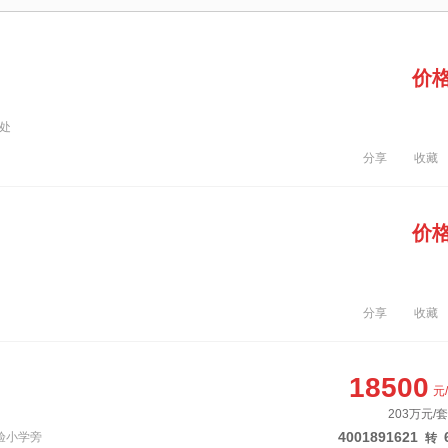
价
界处
分享
收藏
价
分享
收藏
18500
元
203万元/
4001891621
实验小学旁
转