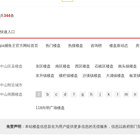
共
344
条
快速入口
pa捕鱼王官方网站首页
热门楼盘
热搜楼盘
咨询榜
楼盘新动态
房
中山区县楼盘
东区楼盘
南区楼盘
西区楼盘
石岐区楼盘
南头镇楼盘
东升镇楼盘
横栏镇楼盘
沙溪镇楼盘
大涌镇楼盘
板芙
中山附近城市
中山商圈楼盘
0
b
c
d
f
g
h
j
k
l
m
n
118向明广场楼盘
免责声明
：本站楼盘信息旨在为用户提供更多信息的无偿服务，信息以政府部门