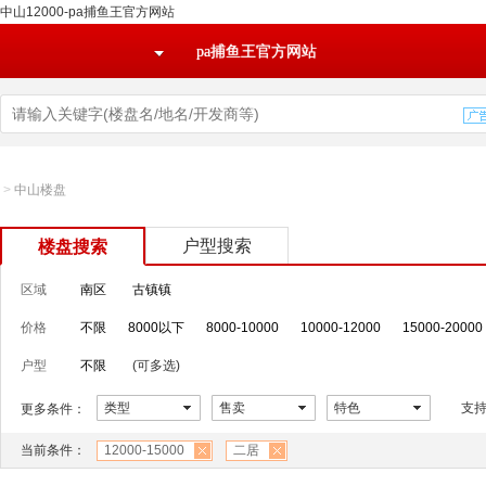
中山12000-pa捕鱼王官方网站
pa捕鱼王官方网站
>
中山楼盘
户型搜索
楼盘搜索
区域
南区
古镇镇
价格
不限
8000以下
8000-10000
10000-12000
15000-20000
户型
不限
(可多选)
类型
售卖
特色
支
更多条件：
当前条件：
12000-15000
二居