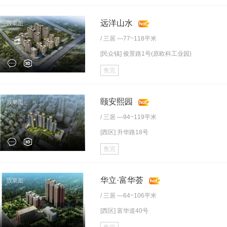
远洋山水
/
三居
—77~118平米
[民众镇] 俊景路1号(原欧科工业园)
售完
颐安熙园
/
三居
—94~119平米
[西区] 升华路18号
售完
华立·富华荟
/
三居
—64~106平米
[西区] 富华道40号