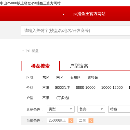
中山25000以上楼盘-pa捕鱼王官方网站
pa捕鱼王官方网站
>
中山楼盘
户型搜索
楼盘搜索
区域
东区
南区
石岐区
古镇镇
价格
不限
8000以下
8000-10000
10000-12000
户型
不限
(可多选)
类型
售卖
特色
更多条件：
当前条件：
25000以上
二居