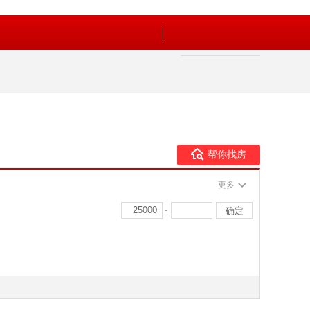
帮你找房
更多
-