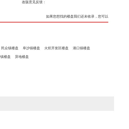
改版意见反馈：
如果您想找的楼盘我们还未收录，您可以
民众镇楼盘
阜沙镇楼盘
火炬开发区楼盘
港口镇楼盘
洲镇楼盘
异地楼盘