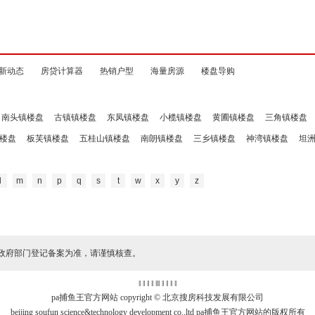
新动态
房贷计算器
热销户型
海量房源
楼盘导购
南头镇楼盘
古镇镇楼盘
东凤镇楼盘
小榄镇楼盘
黄圃镇楼盘
三角镇楼盘
楼盘
板芙镇楼盘
五桂山镇楼盘
南朗镇楼盘
三乡镇楼盘
神湾镇楼盘
坦
l
m
n
p
q
s
t
w
x
y
z
政府部门登记备案为准，请谨慎核查。
‖ ‖ ‖ ‖
‖
‖ ‖ ‖ ‖ ‖
pa捕鱼王官方网站 copyright © 北京搜房科技发展有限公司
beijing soufun science&technology development co.,ltd pa捕鱼王官方网站的版权所有