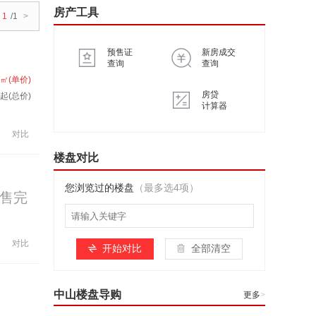
房产工具
1
/1
>
预售证
新房成交
查询
查询
/㎡(单价)
房贷
套起(总价)
计算器
对比
楼盘对比
您浏览过的楼盘
（最多选4项）
售完
对比
开始对比
全部清空
中山楼盘导购
更多
>