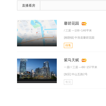
直播看房
馨碧花园
/
三居
—106~146平米
[南朗镇] 中淮道馨碧花园
待售
紫马天赋
一居
/ /
三居
—66~157平米
[东区] 中山五路2号
售完