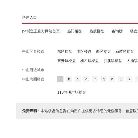
快速入口
pa捕鱼王官方网站首页
热门楼盘
热搜楼盘
咨询榜
楼盘
中山区县楼盘
东区楼盘
南区楼盘
西区楼盘
石岐区楼盘
东升镇楼盘
横栏镇楼盘
沙溪镇楼盘
大涌镇
中山附近城市
中山商圈楼盘
0
b
c
d
f
g
h
j
k
118向明广场楼盘
免责声明
：本站楼盘信息旨在为用户提供更多信息的无偿服务，信息以