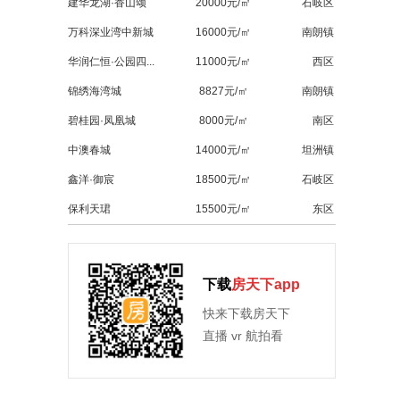
建华龙湖·香山颂
20000元/㎡
石岐区
万科深业湾中新城
16000元/㎡
南朗镇
华润仁恒·公园四...
11000元/㎡
西区
锦绣海湾城
8827元/㎡
南朗镇
碧桂园·凤凰城
8000元/㎡
南区
中澳春城
14000元/㎡
坦洲镇
鑫洋·御宸
18500元/㎡
石岐区
保利天珺
15500元/㎡
东区
下载
房天下app
快来下载房天下
直播 vr 航拍看