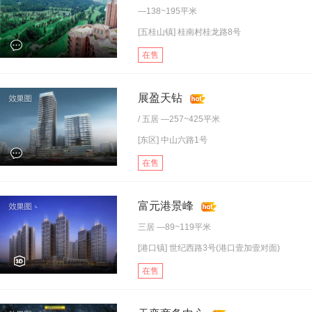
—138~195平米
[五桂山镇] 桂南村桂龙路8号
在售
展盈天钻
/
五居
—257~425平米
[东区] 中山六路1号
在售
富元港景峰
三居
—89~119平米
[港口镇] 世纪西路3号(港口壹加壹对面)
在售