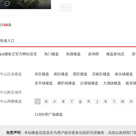
售完
共
44
条
快速入口
pa捕鱼王官方网站首页
热门楼盘
热搜楼盘
咨询榜
楼盘新动态
房
中山区县楼盘
东区楼盘
南区楼盘
西区楼盘
石岐区楼盘
南头镇楼盘
东升镇楼盘
横栏镇楼盘
沙溪镇楼盘
大涌镇楼盘
板芙
中山附近城市
中山商圈楼盘
0
b
c
d
f
g
h
j
k
l
m
n
118向明广场楼盘
免责声明
：本站楼盘信息旨在为用户提供更多信息的无偿服务，信息以政府部门