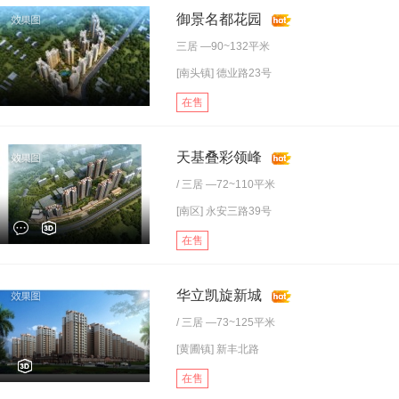
御景名都花园
三居
—90~132平米
[南头镇] 德业路23号
在售
天基叠彩领峰
/
三居
—72~110平米
[南区] 永安三路39号
在售
华立凯旋新城
/
三居
—73~125平米
[黄圃镇] 新丰北路
在售