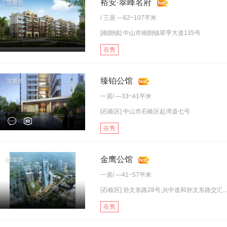
裕安·翠峰名府
/
三居
—62~107平米
[南朗镇] 中山市南朗镇翠亨大道135号
在售
臻铂公馆
一居
/ —33~41平米
[石岐区] 中山市石岐区起湾道七号
在售
金鹰公馆
一居
/ —41~57平米
[石岐区] 孙文东路28号,兴中道和孙文东路交汇..
在售