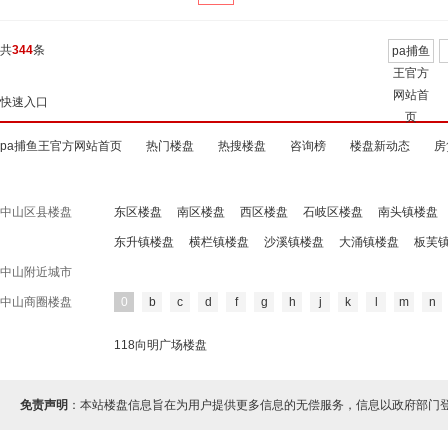
共
344
条
pa捕鱼
王官方
网站首
快速入口
页
pa捕鱼王官方网站首页
热门楼盘
热搜楼盘
咨询榜
楼盘新动态
房
中山区县楼盘
东区楼盘
南区楼盘
西区楼盘
石岐区楼盘
南头镇楼盘
东升镇楼盘
横栏镇楼盘
沙溪镇楼盘
大涌镇楼盘
板芙
中山附近城市
中山商圈楼盘
0
b
c
d
f
g
h
j
k
l
m
n
118向明广场楼盘
免责声明
：本站楼盘信息旨在为用户提供更多信息的无偿服务，信息以政府部门