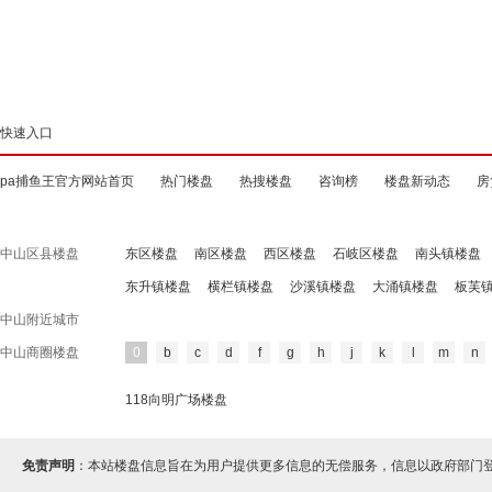
快速入口
pa捕鱼王官方网站首页
热门楼盘
热搜楼盘
咨询榜
楼盘新动态
房
中山区县楼盘
东区楼盘
南区楼盘
西区楼盘
石岐区楼盘
南头镇楼盘
东升镇楼盘
横栏镇楼盘
沙溪镇楼盘
大涌镇楼盘
板芙
中山附近城市
中山商圈楼盘
0
b
c
d
f
g
h
j
k
l
m
n
118向明广场楼盘
免责声明
：本站楼盘信息旨在为用户提供更多信息的无偿服务，信息以政府部门