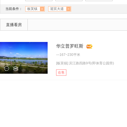
当前条件：
板芙镇
迎宾大道
直播看房
华立普罗旺斯
—167~230平米
[板芙镇] 滨江路四路9号(即体育公园旁)
在售