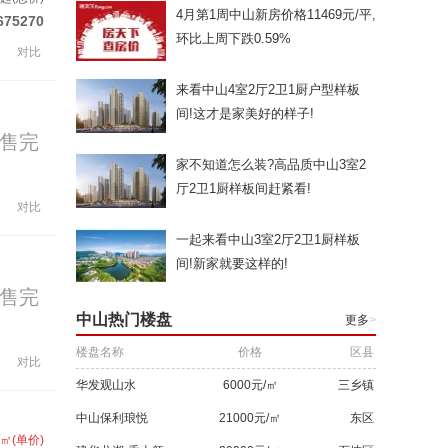
4月第1周中山新房价格11469元/平,
675270
环比上周下跌0.59%
对比
来看中山4室2厅2卫1厨户型样板
间!这才是家美好的样子!
售完
家不知道怎么装?高品质中山3室2
厅2卫1厨样板间赶紧看!
对比
一起来看中山3室2厅2卫1厨样板
间!新家就要这样的!
售完
中山热门楼盘
更多
>
楼盘名称
价格
区县
对比
华发观山水
6000元/㎡
三乡镇
中山保利琅悦
21000元/㎡
东区
/㎡(单价)