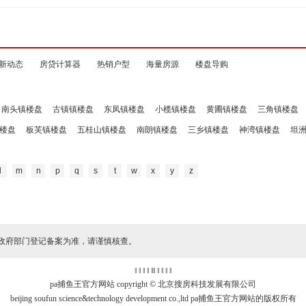
新动态
房贷计算器
热销户型
海量房源
楼盘导购
南头镇楼盘
古镇镇楼盘
东凤镇楼盘
小榄镇楼盘
黄圃镇楼盘
三角镇楼盘
楼盘
板芙镇楼盘
五桂山镇楼盘
南朗镇楼盘
三乡镇楼盘
神湾镇楼盘
坦
l
m
n
p
q
s
t
w
x
y
z
政府部门登记备案为准，请谨慎核查。
‖ ‖ ‖ ‖
‖
‖ ‖ ‖ ‖ ‖
pa捕鱼王官方网站 copyright © 北京搜房科技发展有限公司
beijing soufun science&technology development co.,ltd pa捕鱼王官方网站的版权所有