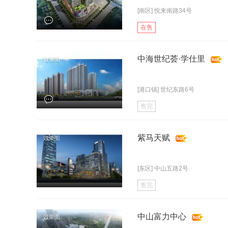
[南区] 悦来南路34号
在售
中海世纪荟·学仕里
[港口镇] 世纪东路6号
售完
紫马天赋
[东区] 中山五路2号
售完
中山富力中心