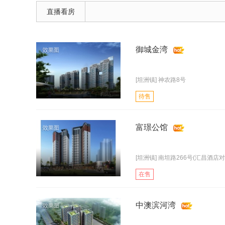
直播看房
御城金湾
[坦洲镇] 神农路8号
待售
富璟公馆
[坦洲镇] 南坦路266号(汇昌酒店对
在售
中澳滨河湾