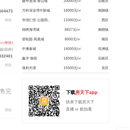
建华龙湖·香山颂
20000元/㎡
石岐区
万科深业湾中新城
16000元/㎡
南朗镇
604473
对比
华润仁恒·公园四...
11000元/㎡
西区
锦绣海湾城
8827元/㎡
南朗镇
碧桂园·凤凰城
8000元/㎡
南区
/㎡(单价)
中澳春城
14000元/㎡
坦洲镇
起(总价)
832401
鑫洋·御宸
18500元/㎡
石岐区
对比
保利天珺
15500元/㎡
东区
售完
下载
房天下app
快来下载房天下
直播 vr 航拍看
对比