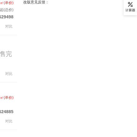
改版意见反馈：
/㎡(单价)
起(总价)
629498
对比
售完
对比
/㎡(单价)
624885
对比