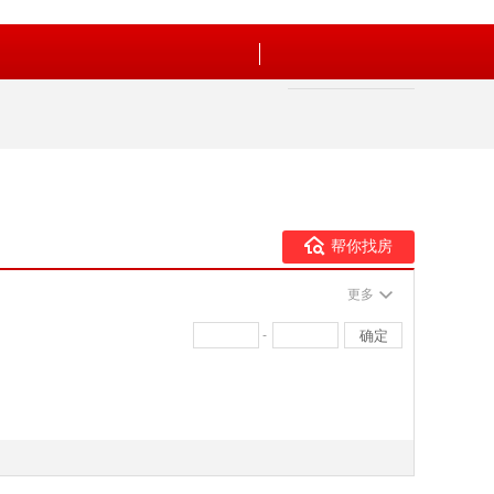
帮你找房
更多
-