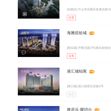
[石岐区] 中山市石岐区富康北路
在售
海雅缤纷城
[南头镇] 升辉北路2号(南头轻轨站
在售
港汇城铂寓
[港口镇] 港口镇世纪东路2号
售完
雅居乐·耀玥台