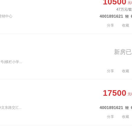
10500
元
47万元/套
4001891621
台营销中心
转
分享
收藏
新房已
(横栏小学...
分享
收藏
17500
元
4001891621
文东路交汇...
转
分享
收藏