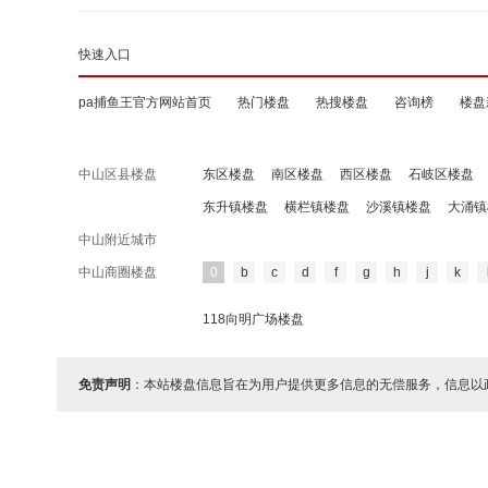
快速入口
pa捕鱼王官方网站首页
热门楼盘
热搜楼盘
咨询榜
楼盘
中山区县楼盘
东区楼盘
南区楼盘
西区楼盘
石岐区楼盘
东升镇楼盘
横栏镇楼盘
沙溪镇楼盘
大涌镇
中山附近城市
中山商圈楼盘
0
b
c
d
f
g
h
j
k
118向明广场楼盘
免责声明
：本站楼盘信息旨在为用户提供更多信息的无偿服务，信息以