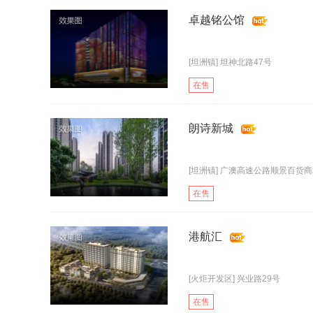
卓越铭公馆
[坦洲镇] 坦神北路47号
在售
朗诗新城
[坦洲镇] 广澳高速公路顺景百货商
在售
港航汇
[火炬开发区] 兴业路29号
在售