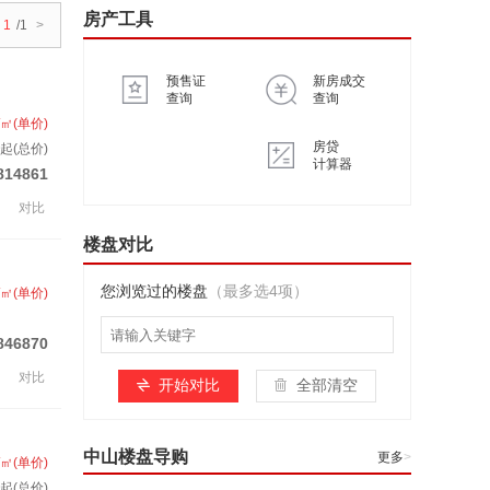
房产工具
1
/1
>
预售证
新房成交
查询
查询
/㎡(单价)
房贷
起(总价)
计算器
814861
对比
楼盘对比
您浏览过的楼盘
（最多选4项）
/㎡(单价)
846870
对比
开始对比
全部清空
中山楼盘导购
更多
>
/㎡(单价)
起(总价)