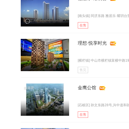
[南头镇] 同济东路 雅居乐·耀玥
在售
理想·悦享时光
[横栏镇] 中山市横栏镇富横中路19号
售完
金鹰公馆
[石岐区] 孙文东路28号,兴中道和孙
在售