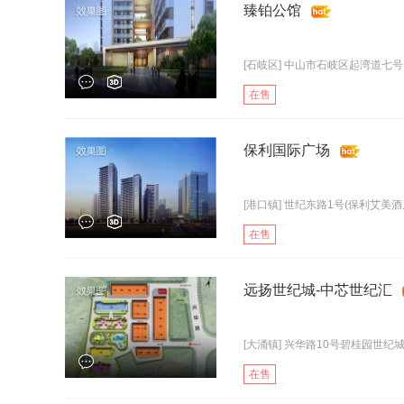
臻铂公馆
[石岐区] 中山市石岐区起湾道七号
在售
保利国际广场
[港口镇] 世纪东路1号(保利艾美酒
在售
远扬世纪城-中芯世纪汇
[大涌镇] 兴华路10号碧桂园世纪城营
在售