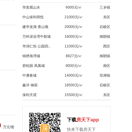
华发观山水
6000元/㎡
三乡镇
中山保利琅悦
21000元/㎡
东区
建华龙湖·香山颂
20000元/㎡
石岐区
万科深业湾中新城
16000元/㎡
南朗镇
华润仁恒·公园四...
11000元/㎡
西区
锦绣海湾城
8827元/㎡
南朗镇
碧桂园·凤凰城
8000元/㎡
南区
中澳春城
14000元/㎡
坦洲镇
鑫洋·御宸
18500元/㎡
石岐区
保利天珺
15500元/㎡
东区
下载
房天下app
9
万元/套
快来下载房天下