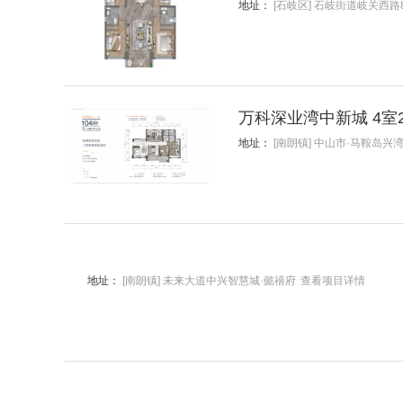
地址：
[石岐区] 石岐街道岐关西路
万科深业湾中新城 4室
地址：
[南朗镇] 中山市·马鞍岛兴湾
地址：
[南朗镇] 未来大道中兴智慧城·懿禧府
查看项目详情