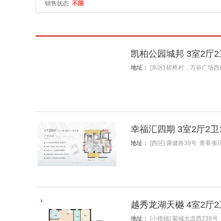
销售状态
不限
凯柏公园城邦 3室2厅2
地址：
[东区] 槎桥村，万谷广场西
幸福汇四期 3室2厅2卫
地址：
[西区] 康健路39号
查看项
越秀龙湖天樾 4室2厅2
地址：
[小榄镇] 菊城大道西239号