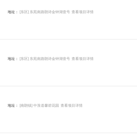
地址：
[东区] 东苑南路朗诗金钟湖壹号
查看项目详情
地址：
[东区] 东苑南路朗诗金钟湖壹号
查看项目详情
地址：
[南朗镇] 中淮道馨碧花园
查看项目详情