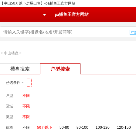
【中山50万以下房屋出售】-pa捕鱼王官方网站
pa捕鱼王官方网站
>
中山楼盘
>
楼盘搜索
户型搜索
已选条件 >
户型
不限
区域
不限
类型
不限
价格
不限
50万以下
50-80
80-100
100-120
120-150