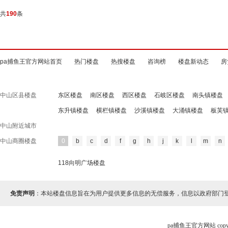
共
190
条
pa捕鱼王官方网站首页
热门楼盘
热搜楼盘
咨询榜
楼盘新动态
房
中山区县楼盘
东区楼盘
南区楼盘
西区楼盘
石岐区楼盘
南头镇楼盘
东升镇楼盘
横栏镇楼盘
沙溪镇楼盘
大涌镇楼盘
板芙
中山附近城市
中山商圈楼盘
0
b
c
d
f
g
h
j
k
l
m
n
118向明广场楼盘
免责声明
：本站楼盘信息旨在为用户提供更多信息的无偿服务，信息以政府部门
pa捕鱼王官方网站 cop