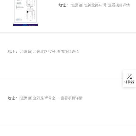
地址：
[坦洲镇] 坦神北路47号
查看项目详情
地址：
[坦洲镇] 坦神北路47号
查看项目详情
地址：
[坦洲镇] 金源路35号之一
查看项目详情