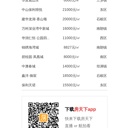
华发观山水
6000元/㎡
三乡镇
中山保利琅悦
21000元/㎡
东区
建华龙湖·香山颂
20000元/㎡
石岐区
万科深业湾中新城
16000元/㎡
南朗镇
华润仁恒·公园四...
11000元/㎡
西区
锦绣海湾城
8827元/㎡
南朗镇
碧桂园·凤凰城
8000元/㎡
南区
中澳春城
14000元/㎡
坦洲镇
鑫洋·御宸
18500元/㎡
石岐区
保利天珺
15500元/㎡
东区
下载
房天下app
快来下载房天下
直播 vr 航拍看