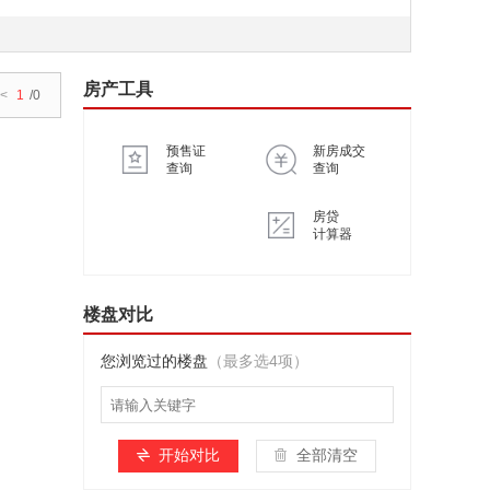
房产工具
<
1
/0
预售证
新房成交
查询
查询
房贷
计算器
楼盘对比
您浏览过的楼盘
（最多选4项）
开始对比
全部清空