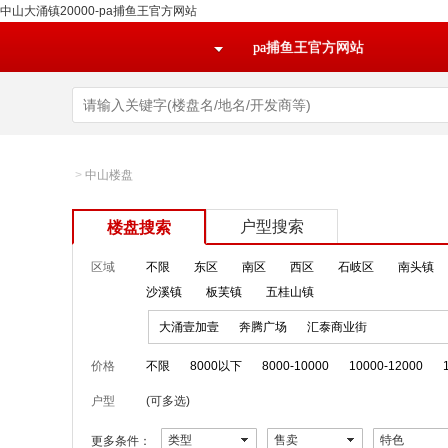
中山大涌镇20000-pa捕鱼王官方网站
pa捕鱼王官方网站
>
中山楼盘
户型搜索
楼盘搜索
区域
不限
东区
南区
西区
石岐区
南头镇
沙溪镇
板芙镇
五桂山镇
大涌壹加壹
奔腾广场
汇泰商业街
价格
不限
8000以下
8000-10000
10000-12000
户型
(可多选)
类型
售卖
特色
更多条件：