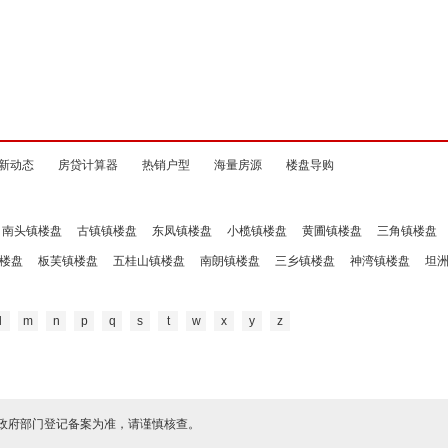
新动态
房贷计算器
热销户型
海量房源
楼盘导购
南头镇楼盘
古镇镇楼盘
东凤镇楼盘
小榄镇楼盘
黄圃镇楼盘
三角镇楼盘
楼盘
板芙镇楼盘
五桂山镇楼盘
南朗镇楼盘
三乡镇楼盘
神湾镇楼盘
坦
l
m
n
p
q
s
t
w
x
y
z
政府部门登记备案为准，请谨慎核查。