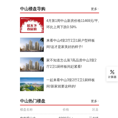
中山楼盘导购
更多
>
4月第1周中山新房价格11469元/平,
环比上周下跌0.59%
来看中山4室2厅2卫1厨户型样板
间!这才是家美好的样子!
家不知道怎么装?高品质中山3室2
厅2卫1厨样板间赶紧看!
一起来看中山3室2厅2卫1厨样板
间!新家就要这样的!
中山热门楼盘
更多
>
楼盘名称
价格
区县