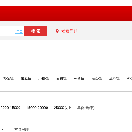
楼盘导购
古镇镇
东凤镇
小榄镇
黄圃镇
三角镇
民众镇
阜沙镇
火
12000-15000
15000-20000
25000以上
单价(元/平)
支持房聊