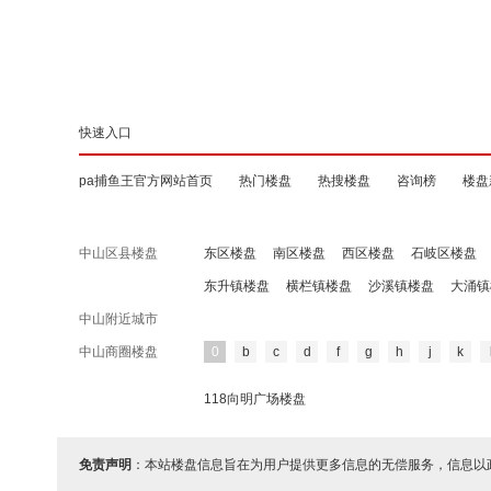
快速入口
pa捕鱼王官方网站首页
热门楼盘
热搜楼盘
咨询榜
楼盘
中山区县楼盘
东区楼盘
南区楼盘
西区楼盘
石岐区楼盘
东升镇楼盘
横栏镇楼盘
沙溪镇楼盘
大涌镇
中山附近城市
中山商圈楼盘
0
b
c
d
f
g
h
j
k
118向明广场楼盘
免责声明
：本站楼盘信息旨在为用户提供更多信息的无偿服务，信息以