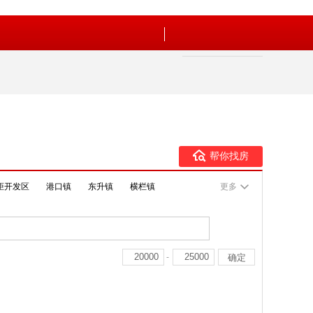
帮你找房
炬开发区
港口镇
东升镇
横栏镇
更多
-