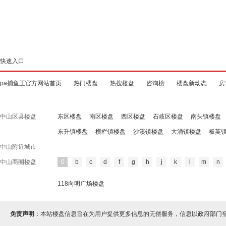
快速入口
pa捕鱼王官方网站首页
热门楼盘
热搜楼盘
咨询榜
楼盘新动态
房
中山区县楼盘
东区楼盘
南区楼盘
西区楼盘
石岐区楼盘
南头镇楼盘
东升镇楼盘
横栏镇楼盘
沙溪镇楼盘
大涌镇楼盘
板芙
中山附近城市
中山商圈楼盘
0
b
c
d
f
g
h
j
k
l
m
n
118向明广场楼盘
免责声明
：本站楼盘信息旨在为用户提供更多信息的无偿服务，信息以政府部门