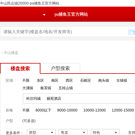
中山民众镇20000-pa捕鱼王官方网站
pa捕鱼王官方网站
>
中山楼盘
户型搜索
楼盘搜索
区域
不限
东区
南区
西区
石岐区
南头镇
古镇镇
大涌镇
板芙镇
五桂山镇
科尔玛城
丽苑酒店
价格
不限
8000以下
8000-10000
10000-12000
12000-15000
户型
(可多选)
类型
售卖
特色
支
更多条件：