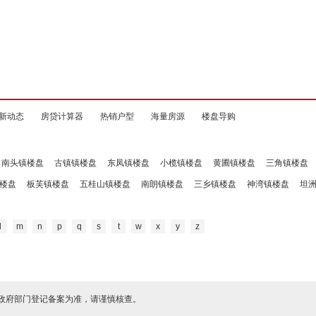
新动态
房贷计算器
热销户型
海量房源
楼盘导购
南头镇楼盘
古镇镇楼盘
东凤镇楼盘
小榄镇楼盘
黄圃镇楼盘
三角镇楼盘
楼盘
板芙镇楼盘
五桂山镇楼盘
南朗镇楼盘
三乡镇楼盘
神湾镇楼盘
坦
l
m
n
p
q
s
t
w
x
y
z
政府部门登记备案为准，请谨慎核查。