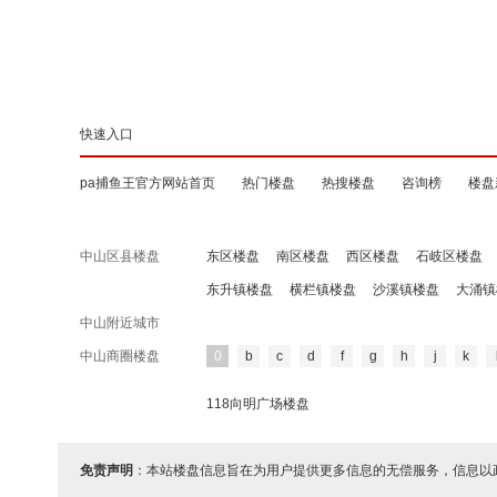
快速入口
pa捕鱼王官方网站首页
热门楼盘
热搜楼盘
咨询榜
楼盘
中山区县楼盘
东区楼盘
南区楼盘
西区楼盘
石岐区楼盘
东升镇楼盘
横栏镇楼盘
沙溪镇楼盘
大涌镇
中山附近城市
中山商圈楼盘
0
b
c
d
f
g
h
j
k
118向明广场楼盘
免责声明
：本站楼盘信息旨在为用户提供更多信息的无偿服务，信息以