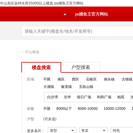
中山东区金钟水库25000以上楼盘-pa捕鱼王官方网站
pa捕鱼王官方网站
>
中山楼盘
户型搜索
楼盘搜索
区域
不限
南区
西区
石岐区
南头镇
古镇镇
大涌镇
板芙镇
五桂山镇
白沙湾
京华
假日广场
利和广场
柏苑
价格
不限
8000以下
8000-10000
10000-12000
户型
(可多选)
类型
售卖
特色
更多条件：