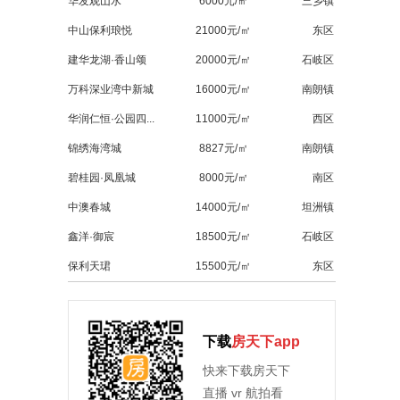
华发观山水
6000元/㎡
三乡镇
中山保利琅悦
21000元/㎡
东区
建华龙湖·香山颂
20000元/㎡
石岐区
万科深业湾中新城
16000元/㎡
南朗镇
华润仁恒·公园四...
11000元/㎡
西区
锦绣海湾城
8827元/㎡
南朗镇
碧桂园·凤凰城
8000元/㎡
南区
中澳春城
14000元/㎡
坦洲镇
鑫洋·御宸
18500元/㎡
石岐区
保利天珺
15500元/㎡
东区
下载
房天下app
快来下载房天下
直播 vr 航拍看