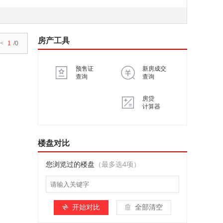
房产工具
<
1
/0
预售证
新房成交
查询
查询
房贷
计算器
楼盘对比
您浏览过的楼盘
（最多选4项）
开始对比
全部清空