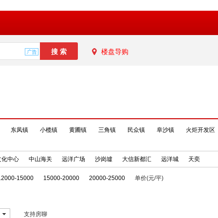
楼盘导购
东凤镇
小榄镇
黄圃镇
三角镇
民众镇
阜沙镇
火炬开发区
文化中心
中山海关
远洋广场
沙岗墟
大信新都汇
远洋城
天奕
12000-15000
15000-20000
20000-25000
单价(元/平)
支持房聊