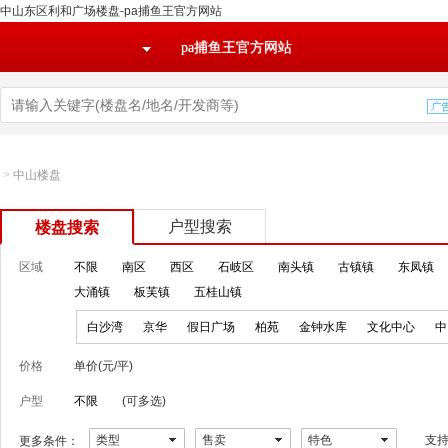
中山东区利和广场楼盘-pa捕鱼王官方网站
pa捕鱼王官方网站
>
中山楼盘
户型搜索
楼盘搜索
区域
不限
南区
西区
石岐区
南头镇
古镇镇
东凤镇
大涌镇
板芙镇
五桂山镇
白沙湾
京华
假日广场
柏苑
金钟水库
文化中心
中
价格
单价(元/平)
户型
不限
(可多选)
类型
售卖
特色
支
更多条件：