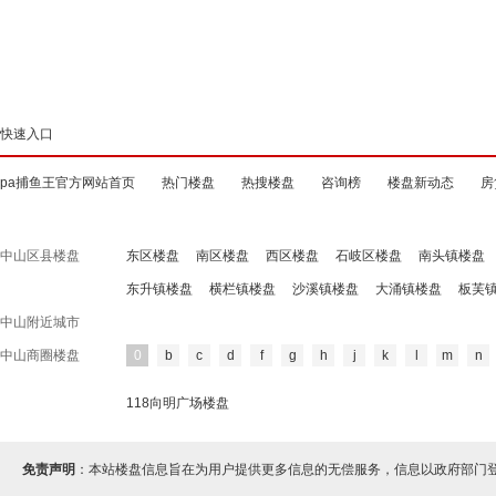
快速入口
pa捕鱼王官方网站首页
热门楼盘
热搜楼盘
咨询榜
楼盘新动态
房
中山区县楼盘
东区楼盘
南区楼盘
西区楼盘
石岐区楼盘
南头镇楼盘
东升镇楼盘
横栏镇楼盘
沙溪镇楼盘
大涌镇楼盘
板芙
中山附近城市
中山商圈楼盘
0
b
c
d
f
g
h
j
k
l
m
n
118向明广场楼盘
免责声明
：本站楼盘信息旨在为用户提供更多信息的无偿服务，信息以政府部门