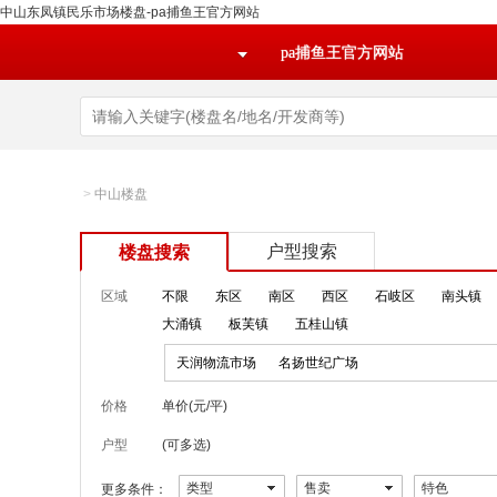
中山东凤镇民乐市场楼盘-pa捕鱼王官方网站
pa捕鱼王官方网站
>
中山楼盘
户型搜索
楼盘搜索
区域
不限
东区
南区
西区
石岐区
南头镇
大涌镇
板芙镇
五桂山镇
天润物流市场
名扬世纪广场
价格
单价(元/平)
户型
(可多选)
类型
售卖
特色
更多条件：