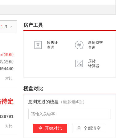
房产工具
1
/1
>
预售证
新房成交
查询
查询
/㎡(单价)
房贷
起(总价)
计算器
894440
对比
楼盘对比
格待定
您浏览过的楼盘
（最多选4项）
626791
对比
开始对比
全部清空