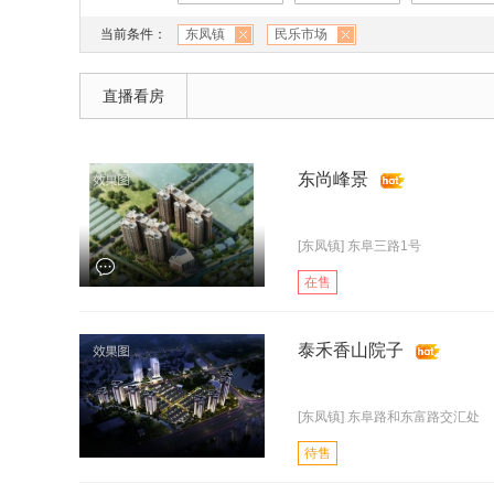
当前条件：
东凤镇
民乐市场
直播看房
东尚峰景
[东凤镇] 东阜三路1号
在售
泰禾香山院子
[东凤镇] 东阜路和东富路交汇处
待售