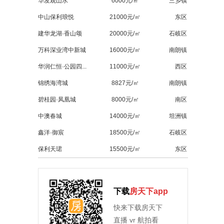
华发观山水
6000元/㎡
三乡镇
中山保利琅悦
21000元/㎡
东区
建华龙湖·香山颂
20000元/㎡
石岐区
万科深业湾中新城
16000元/㎡
南朗镇
华润仁恒·公园四...
11000元/㎡
西区
锦绣海湾城
8827元/㎡
南朗镇
碧桂园·凤凰城
8000元/㎡
南区
中澳春城
14000元/㎡
坦洲镇
鑫洋·御宸
18500元/㎡
石岐区
保利天珺
15500元/㎡
东区
下载
房天下app
快来下载房天下
直播 vr 航拍看