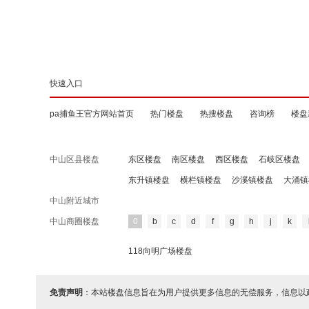
快速入口
pa捕鱼王官方网站首页
热门楼盘
热搜楼盘
咨询榜
楼盘
中山区县楼盘
东区楼盘
南区楼盘
西区楼盘
石岐区楼盘
东升镇楼盘
横栏镇楼盘
沙溪镇楼盘
大涌镇
中山附近城市
中山商圈楼盘
0
b
c
d
f
g
h
j
k
118向明广场楼盘
免责声明
：本站楼盘信息旨在为用户提供更多信息的无偿服务，信息以