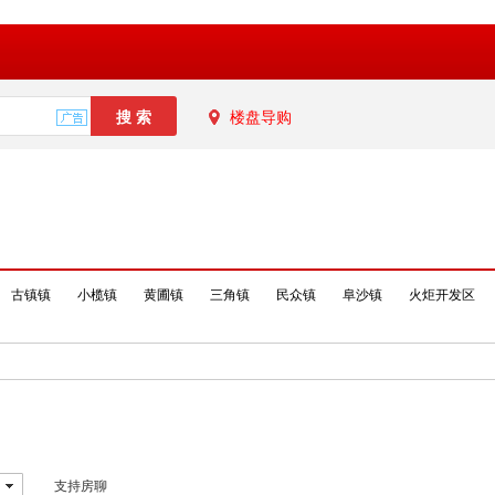
楼盘导购
古镇镇
小榄镇
黄圃镇
三角镇
民众镇
阜沙镇
火炬开发区
支持房聊