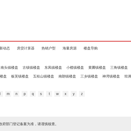
新动态
房贷计算器
热销户型
海量房源
楼盘导购
南头镇楼盘
古镇镇楼盘
东凤镇楼盘
小榄镇楼盘
黄圃镇楼盘
三角镇楼盘
楼盘
板芙镇楼盘
五桂山镇楼盘
南朗镇楼盘
三乡镇楼盘
神湾镇楼盘
坦
l
m
n
p
q
s
t
w
x
y
z
政府部门登记备案为准，请谨慎核查。