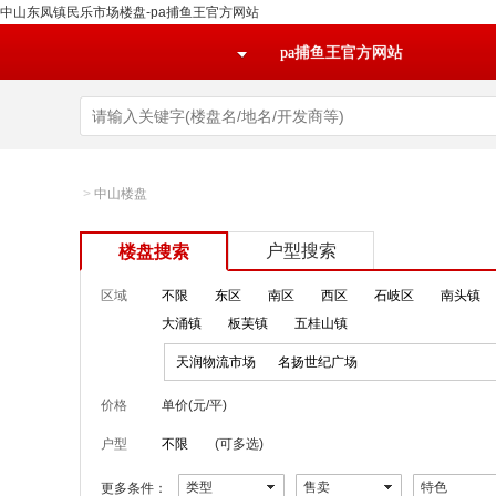
中山东凤镇民乐市场楼盘-pa捕鱼王官方网站
pa捕鱼王官方网站
>
中山楼盘
户型搜索
楼盘搜索
区域
不限
东区
南区
西区
石岐区
南头镇
大涌镇
板芙镇
五桂山镇
天润物流市场
名扬世纪广场
价格
单价(元/平)
户型
不限
(可多选)
类型
售卖
特色
更多条件：