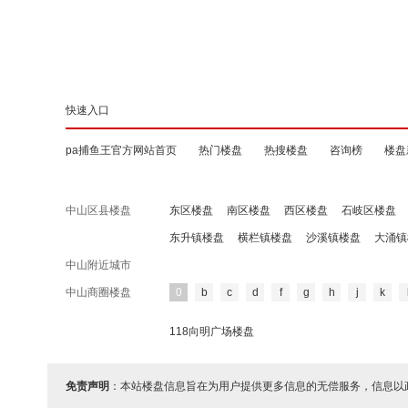
快速入口
pa捕鱼王官方网站首页
热门楼盘
热搜楼盘
咨询榜
楼盘
中山区县楼盘
东区楼盘
南区楼盘
西区楼盘
石岐区楼盘
东升镇楼盘
横栏镇楼盘
沙溪镇楼盘
大涌镇
中山附近城市
中山商圈楼盘
0
b
c
d
f
g
h
j
k
118向明广场楼盘
免责声明
：本站楼盘信息旨在为用户提供更多信息的无偿服务，信息以