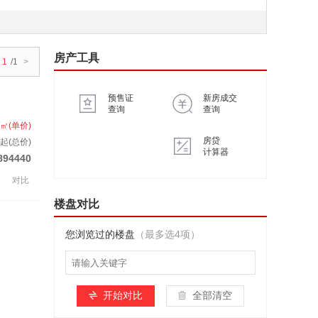
房产工具
1
/1
>
预售证
新房成交
查询
查询
/㎡(单价)
房贷
起(总价)
计算器
894440
对比
楼盘对比
您浏览过的楼盘
（最多选4项）
开始对比
全部清空