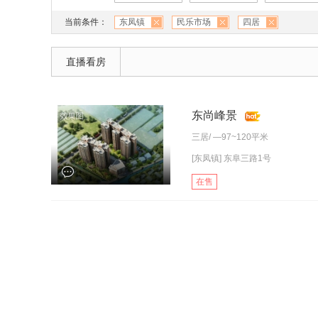
当前条件：
东凤镇
民乐市场
四居
直播看房
东尚峰景
三居
/ —97~120平米
[东凤镇] 东阜三路1号
在售