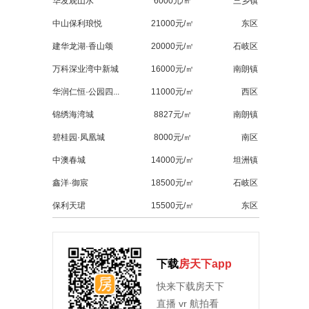
华发观山水
6000元/㎡
三乡镇
中山保利琅悦
21000元/㎡
东区
建华龙湖·香山颂
20000元/㎡
石岐区
万科深业湾中新城
16000元/㎡
南朗镇
华润仁恒·公园四...
11000元/㎡
西区
锦绣海湾城
8827元/㎡
南朗镇
碧桂园·凤凰城
8000元/㎡
南区
中澳春城
14000元/㎡
坦洲镇
鑫洋·御宸
18500元/㎡
石岐区
保利天珺
15500元/㎡
东区
下载
房天下app
快来下载房天下
直播 vr 航拍看