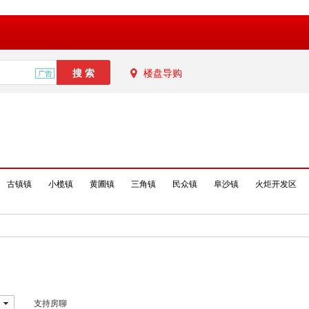
楼盘导购
古镇镇
小榄镇
黄圃镇
三角镇
民众镇
阜沙镇
火炬开发区
支持房聊