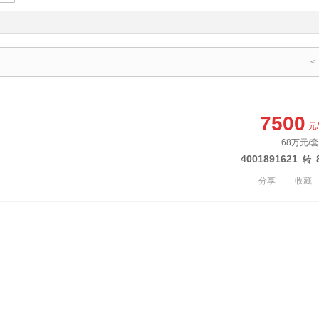
<
7500
元
68万元/套
4001891621
转
分享
收藏