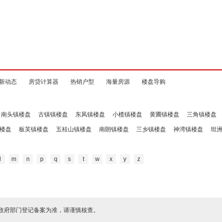
新动态
房贷计算器
热销户型
海量房源
楼盘导购
南头镇楼盘
古镇镇楼盘
东凤镇楼盘
小榄镇楼盘
黄圃镇楼盘
三角镇楼盘
楼盘
板芙镇楼盘
五桂山镇楼盘
南朗镇楼盘
三乡镇楼盘
神湾镇楼盘
坦
l
m
n
p
q
s
t
w
x
y
z
政府部门登记备案为准，请谨慎核查。