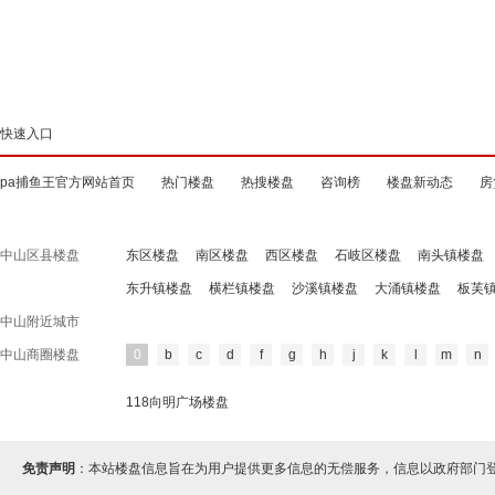
快速入口
pa捕鱼王官方网站首页
热门楼盘
热搜楼盘
咨询榜
楼盘新动态
房
中山区县楼盘
东区楼盘
南区楼盘
西区楼盘
石岐区楼盘
南头镇楼盘
东升镇楼盘
横栏镇楼盘
沙溪镇楼盘
大涌镇楼盘
板芙
中山附近城市
中山商圈楼盘
0
b
c
d
f
g
h
j
k
l
m
n
118向明广场楼盘
免责声明
：本站楼盘信息旨在为用户提供更多信息的无偿服务，信息以政府部门