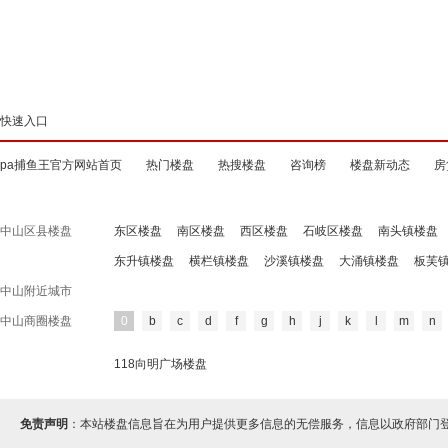
快速入口
pa捕鱼王官方网站首页
热门楼盘
热搜楼盘
咨询榜
楼盘新动态
房
中山区县楼盘
东区楼盘
南区楼盘
西区楼盘
石岐区楼盘
南头镇楼盘
东升镇楼盘
横栏镇楼盘
沙溪镇楼盘
大涌镇楼盘
板芙
中山附近城市
中山商圈楼盘
0
b
c
d
f
g
h
j
k
l
m
n
118向明广场楼盘
免责声明
：本站楼盘信息旨在为用户提供更多信息的无偿服务，信息以政府部门