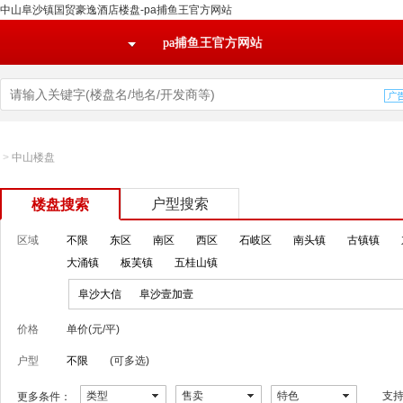
中山阜沙镇国贸豪逸酒店楼盘-pa捕鱼王官方网站
pa捕鱼王官方网站
>
中山楼盘
户型搜索
楼盘搜索
区域
不限
东区
南区
西区
石岐区
南头镇
古镇镇
大涌镇
板芙镇
五桂山镇
阜沙大信
阜沙壹加壹
价格
单价(元/平)
户型
不限
(可多选)
类型
售卖
特色
支
更多条件：