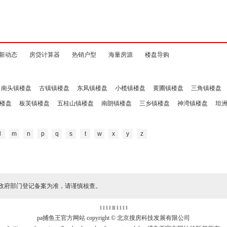
新动态
房贷计算器
热销户型
海量房源
楼盘导购
南头镇楼盘
古镇镇楼盘
东凤镇楼盘
小榄镇楼盘
黄圃镇楼盘
三角镇楼盘
楼盘
板芙镇楼盘
五桂山镇楼盘
南朗镇楼盘
三乡镇楼盘
神湾镇楼盘
坦
l
m
n
p
q
s
t
w
x
y
z
政府部门登记备案为准，请谨慎核查。
‖ ‖ ‖ ‖
‖
‖ ‖ ‖ ‖ ‖
pa捕鱼王官方网站 copyright © 北京搜房科技发展有限公司