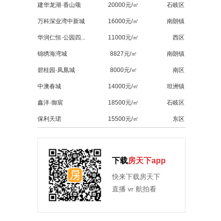
建华龙湖·香山颂
20000元/㎡
石岐区
万科深业湾中新城
16000元/㎡
南朗镇
华润仁恒·公园四...
11000元/㎡
西区
锦绣海湾城
8827元/㎡
南朗镇
碧桂园·凤凰城
8000元/㎡
南区
中澳春城
14000元/㎡
坦洲镇
鑫洋·御宸
18500元/㎡
石岐区
保利天珺
15500元/㎡
东区
下载
房天下app
快来下载房天下
直播 vr 航拍看