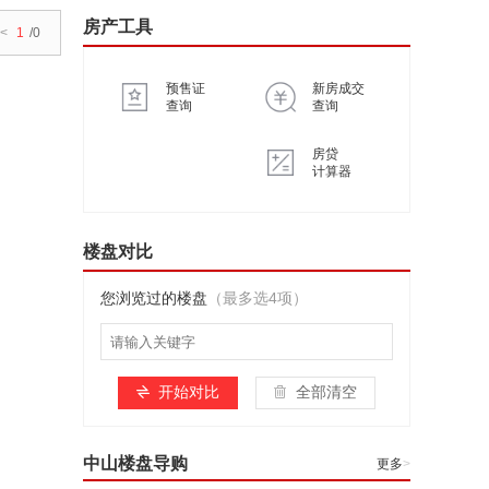
房产工具
<
1
/0
预售证
新房成交
查询
查询
房贷
计算器
楼盘对比
您浏览过的楼盘
（最多选4项）
开始对比
全部清空
中山楼盘导购
更多
>