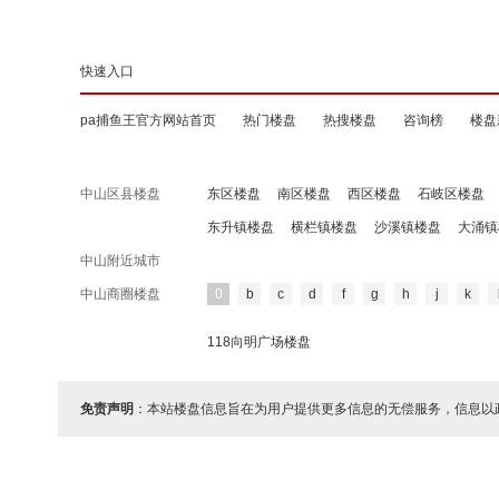
快速入口
pa捕鱼王官方网站首页
热门楼盘
热搜楼盘
咨询榜
楼盘
中山区县楼盘
东区楼盘
南区楼盘
西区楼盘
石岐区楼盘
东升镇楼盘
横栏镇楼盘
沙溪镇楼盘
大涌镇
中山附近城市
中山商圈楼盘
0
b
c
d
f
g
h
j
k
118向明广场楼盘
免责声明
：本站楼盘信息旨在为用户提供更多信息的无偿服务，信息以