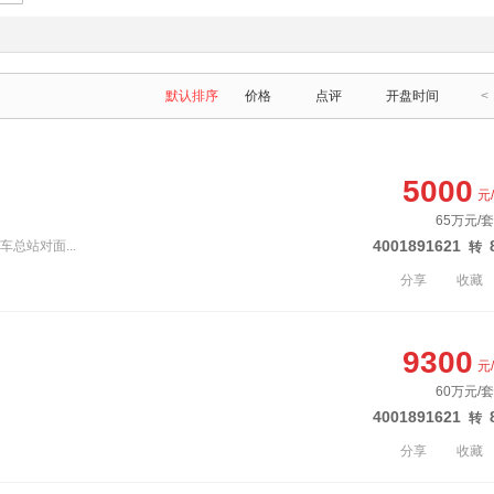
默认排序
价格
点评
开盘时间
<
5000
元
65万元/套
4001891621
车总站对面...
转
分享
收藏
9300
元
60万元/套
4001891621
转
分享
收藏