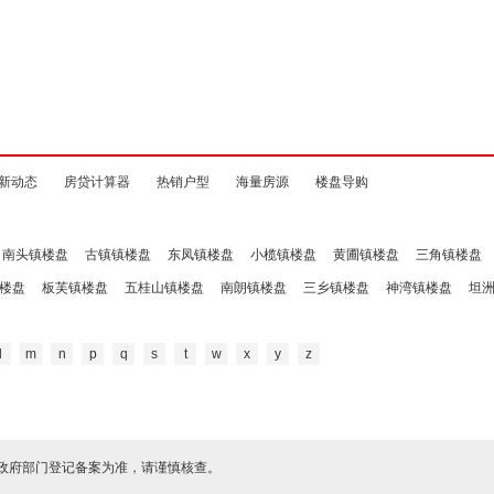
新动态
房贷计算器
热销户型
海量房源
楼盘导购
南头镇楼盘
古镇镇楼盘
东凤镇楼盘
小榄镇楼盘
黄圃镇楼盘
三角镇楼盘
楼盘
板芙镇楼盘
五桂山镇楼盘
南朗镇楼盘
三乡镇楼盘
神湾镇楼盘
坦
l
m
n
p
q
s
t
w
x
y
z
政府部门登记备案为准，请谨慎核查。