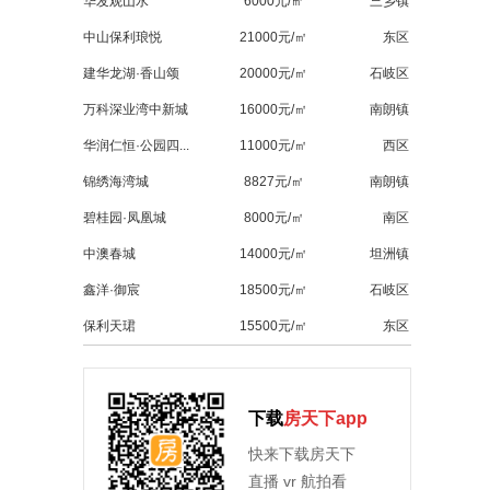
华发观山水
6000元/㎡
三乡镇
中山保利琅悦
21000元/㎡
东区
建华龙湖·香山颂
20000元/㎡
石岐区
万科深业湾中新城
16000元/㎡
南朗镇
华润仁恒·公园四...
11000元/㎡
西区
锦绣海湾城
8827元/㎡
南朗镇
碧桂园·凤凰城
8000元/㎡
南区
中澳春城
14000元/㎡
坦洲镇
鑫洋·御宸
18500元/㎡
石岐区
保利天珺
15500元/㎡
东区
下载
房天下app
快来下载房天下
直播 vr 航拍看