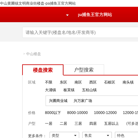
中山黄圃镇文明商业街楼盘-pa捕鱼王官方网站
pa捕鱼王官方网站
>
中山楼盘
户型搜索
楼盘搜索
区域
不限
东区
南区
西区
石岐区
南头镇
大涌镇
板芙镇
五桂山镇
兴圃商业城
兴万家广场
价格
8000以下
8000-10000
10000-12000
12000-1
户型
一居
二居
三居
四居
五居以上
(可多选
类型
售卖
特色
更多条件：