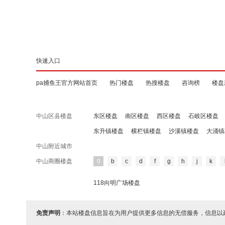
快速入口
pa捕鱼王官方网站首页
热门楼盘
热搜楼盘
咨询榜
楼盘
中山区县楼盘
东区楼盘
南区楼盘
西区楼盘
石岐区楼盘
东升镇楼盘
横栏镇楼盘
沙溪镇楼盘
大涌镇
中山附近城市
中山商圈楼盘
0
b
c
d
f
g
h
j
k
118向明广场楼盘
免责声明
：本站楼盘信息旨在为用户提供更多信息的无偿服务，信息以