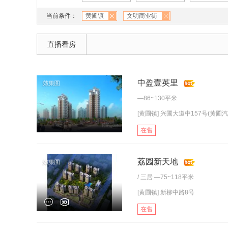
当前条件：
黄圃镇
文明商业街
直播看房
中盈壹英里
—86~130平米
[黄圃镇] 兴圃大道中157号(黄圃汽
在售
荔园新天地
/
三居
—75~118平米
[黄圃镇] 新柳中路8号
在售