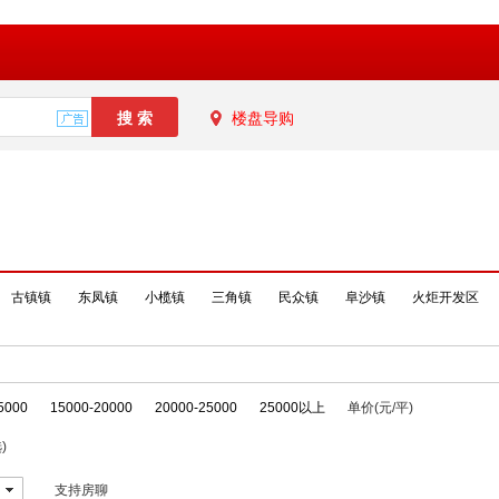
楼盘导购
古镇镇
东凤镇
小榄镇
三角镇
民众镇
阜沙镇
火炬开发区
5000
15000-20000
20000-25000
25000以上
单价(元/平)
)
支持房聊