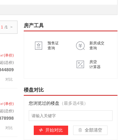
房产工具
1
/1
>
预售证
新房成交
查询
查询
/㎡(单价)
房贷
起(总价)
计算器
844809
对比
楼盘对比
您浏览过的楼盘
（最多选4项）
/㎡(单价)
起(总价)
878998
对比
开始对比
全部清空