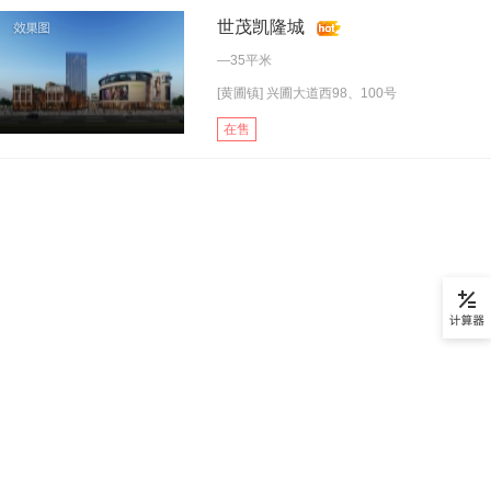
世茂凯隆城
—35平米
[黄圃镇] 兴圃大道西98、100号
在售