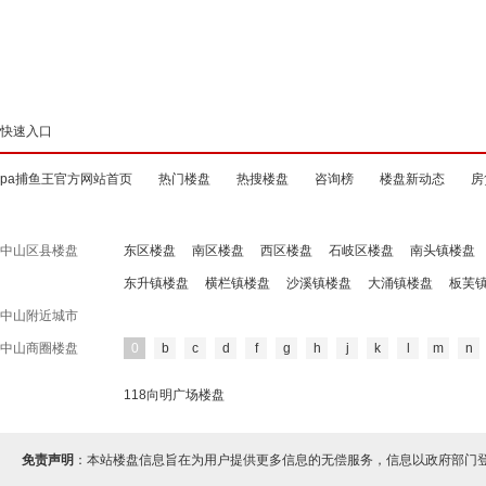
快速入口
pa捕鱼王官方网站首页
热门楼盘
热搜楼盘
咨询榜
楼盘新动态
房
中山区县楼盘
东区楼盘
南区楼盘
西区楼盘
石岐区楼盘
南头镇楼盘
东升镇楼盘
横栏镇楼盘
沙溪镇楼盘
大涌镇楼盘
板芙
中山附近城市
中山商圈楼盘
0
b
c
d
f
g
h
j
k
l
m
n
118向明广场楼盘
免责声明
：本站楼盘信息旨在为用户提供更多信息的无偿服务，信息以政府部门