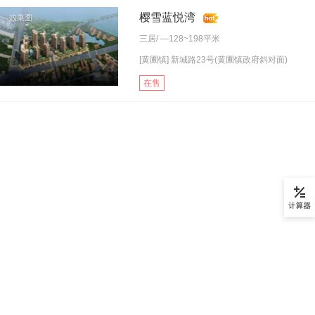
樱雪蓝悦湾
三居
/ —128~198平米
[黄圃镇] 新城路23号(黄圃镇政府斜对面)
在售