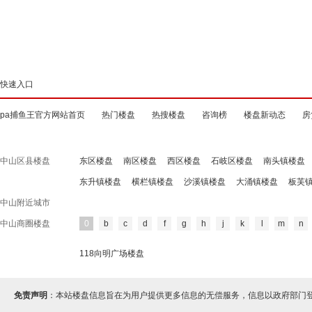
快速入口
pa捕鱼王官方网站首页
热门楼盘
热搜楼盘
咨询榜
楼盘新动态
房
中山区县楼盘
东区楼盘
南区楼盘
西区楼盘
石岐区楼盘
南头镇楼盘
东升镇楼盘
横栏镇楼盘
沙溪镇楼盘
大涌镇楼盘
板芙
中山附近城市
中山商圈楼盘
0
b
c
d
f
g
h
j
k
l
m
n
118向明广场楼盘
免责声明
：本站楼盘信息旨在为用户提供更多信息的无偿服务，信息以政府部门