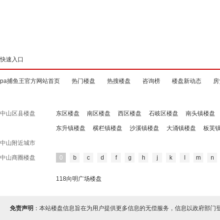
快速入口
pa捕鱼王官方网站首页
热门楼盘
热搜楼盘
咨询榜
楼盘新动态
房
中山区县楼盘
东区楼盘
南区楼盘
西区楼盘
石岐区楼盘
南头镇楼盘
东升镇楼盘
横栏镇楼盘
沙溪镇楼盘
大涌镇楼盘
板芙
中山附近城市
中山商圈楼盘
0
b
c
d
f
g
h
j
k
l
m
n
118向明广场楼盘
免责声明
：本站楼盘信息旨在为用户提供更多信息的无偿服务，信息以政府部门