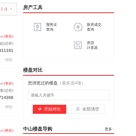
房产工具
1
/1
>
预售证
新房成交
查询
查询
/㎡(单价)
房贷
起(总价)
计算器
811181
对比
楼盘对比
您浏览过的楼盘
（最多选4项）
/㎡(单价)
/套(总价)
714268
对比
开始对比
全部清空
中山楼盘导购
更多
>
/㎡(单价)