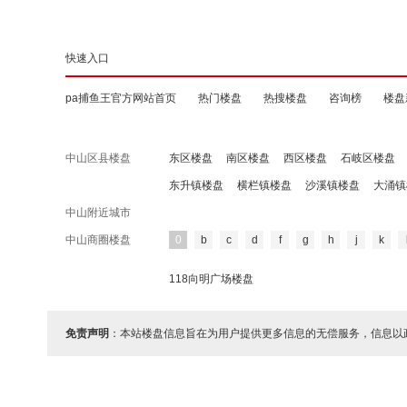
快速入口
pa捕鱼王官方网站首页
热门楼盘
热搜楼盘
咨询榜
楼盘
中山区县楼盘
东区楼盘
南区楼盘
西区楼盘
石岐区楼盘
东升镇楼盘
横栏镇楼盘
沙溪镇楼盘
大涌镇
中山附近城市
中山商圈楼盘
0
b
c
d
f
g
h
j
k
118向明广场楼盘
免责声明
：本站楼盘信息旨在为用户提供更多信息的无偿服务，信息以