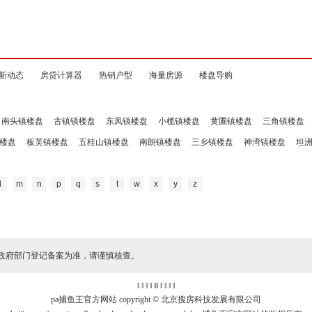
新动态
房贷计算器
热销户型
海量房源
楼盘导购
南头镇楼盘
古镇镇楼盘
东凤镇楼盘
小榄镇楼盘
黄圃镇楼盘
三角镇楼盘
楼盘
板芙镇楼盘
五桂山镇楼盘
南朗镇楼盘
三乡镇楼盘
神湾镇楼盘
坦
l
m
n
p
q
s
t
w
x
y
z
政府部门登记备案为准，请谨慎核查。
‖ ‖ ‖ ‖
‖
‖ ‖ ‖ ‖ ‖
pa捕鱼王官方网站 copyright © 北京搜房科技发展有限公司