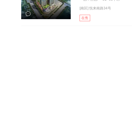
[南区] 悦来南路34号
在售