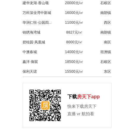
建华龙湖·香山颂
20000元/㎡
石岐区
万科深业湾中新城
16000元/㎡
南朗镇
华润仁恒·公园四...
11000元/㎡
西区
锦绣海湾城
8827元/㎡
南朗镇
碧桂园·凤凰城
8000元/㎡
南区
中澳春城
14000元/㎡
坦洲镇
鑫洋·御宸
18500元/㎡
石岐区
保利天珺
15500元/㎡
东区
下载
房天下app
快来下载房天下
直播 vr 航拍看