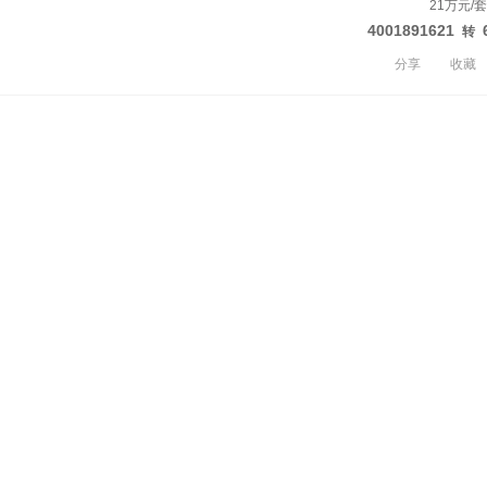
21万元/套
4001891621
转
分享
收藏