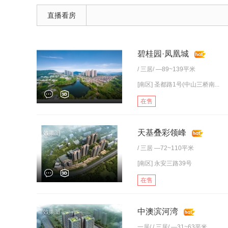
直播看房
碧桂园·凤凰城
/
三居
/ —89~139平米
[南区] 圣都路1号(中山三桥南...
在售
天基叠彩领峰
/
三居
—72~110平米
[南区] 永安三路39号
在售
中澳滨河湾
一居
/ /
三居
/ —31~63平米