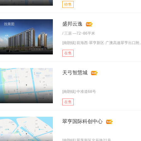
待售
盛邦云逸
/
三居
—72~86平米
[南朗镇] 前海西·翠亨新区·广澳高速翠亨出口附..
在售
天弓智慧城
[南朗镇] 中准道68号
在售
翠亨国际科创中心
[南朗镇] 翠亨新区北辰路21号