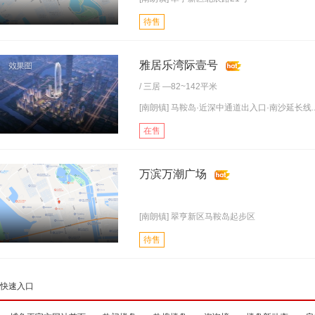
待售
雅居乐湾际壹号
/
三居
—82~142平米
[南朗镇] 马鞍岛·近深中通道出入口·南沙延长线..
在售
万滨万潮广场
[南朗镇] 翠亨新区马鞍岛起步区
待售
快速入口