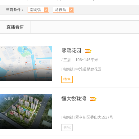
当前条件：
南朗镇
马鞍岛
直播看房
馨碧花园
/
三居
—106~146平米
[南朗镇] 中淮道馨碧花园
待售
恒大悦珑湾
[南朗镇] 翠亨新区香山大道27号
售完