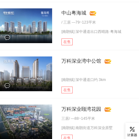
中山粤海城
/
三居
—79~123平米
[南朗镇] 深中通道出口西晴路·粤海城
在售
万科深业湾中公馆
[南朗镇] 深中通道口约 3km
在售
万科深业颐湾花园
三居
/ —88~145平米
[南朗镇] 南朗街道万科深业原墅
在售