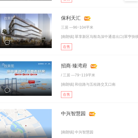
保利天汇
三居
—96~104平米
[南朗镇] 翠享新区马鞍岛深中通道出口(翠亨快线.
在售
招商·臻湾府
/
三居
—79~119平米
[南朗镇] 和信路与五桂路交叉口南
在售
中兴智慧园
[南朗镇] 中兴智慧园