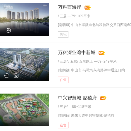
万科西海岸
/
三居
—79~109平米
[南朗镇] 中山市翠微道北与和信路交叉口西南60.
售完
万科深业湾中新城
/
三居
/ /
五居
/
五居以上
—69~249平米
[南朗镇] 中山市·马鞍岛兴湾路深中通道口约...
在售
中兴智慧城·懿禧府
/
三居
/ —88~118平米
[南朗镇] 未来大道中兴智慧城·懿禧府
在售