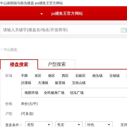
中山南朗镇马鞍岛楼盘-pa捕鱼王官方网站
pa捕鱼王官方网站
>
中山楼盘
户型搜索
楼盘搜索
区域
不限
东区
南区
西区
石岐区
南头镇
古镇镇
沙溪镇
大涌镇
板芙镇
五桂山镇
南朗市场
全民健身广场
信泓广场
价格
单价(元/平)
户型
(可多选)
类型
售卖
特色
支
更多条件：