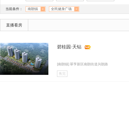
当前条件：
南朗镇
全民健身广场
直播看房
碧桂园·天钻
[南朗镇] 翠亨新区南朗街道兴朗路
售完