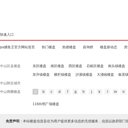
快速入口
pa捕鱼王官方网站首页
热门楼盘
热搜楼盘
咨询榜
楼盘新动态
房
中山区县楼盘
东区楼盘
南区楼盘
西区楼盘
石岐区楼盘
南头镇楼盘
东升镇楼盘
横栏镇楼盘
沙溪镇楼盘
大涌镇楼盘
板芙
中山附近城市
中山商圈楼盘
0
b
c
d
f
g
h
j
k
l
m
n
118向明广场楼盘
免责声明
：本站楼盘信息旨在为用户提供更多信息的无偿服务，信息以政府部门