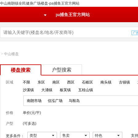
中山南朗镇全民健身广场楼盘-pa捕鱼王官方网站
pa捕鱼王官方网站
>
中山楼盘
户型搜索
楼盘搜索
区域
不限
东区
南区
西区
石岐区
南头镇
古镇镇
沙溪镇
大涌镇
板芙镇
五桂山镇
南朗市场
信泓广场
马鞍岛
价格
单价(元/平)
户型
(可多选)
类型
售卖
特色
支
更多条件：