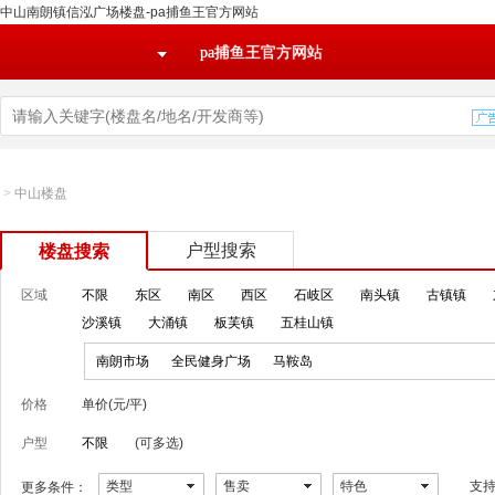
中山南朗镇信泓广场楼盘-pa捕鱼王官方网站
pa捕鱼王官方网站
>
中山楼盘
户型搜索
楼盘搜索
区域
不限
东区
南区
西区
石岐区
南头镇
古镇镇
沙溪镇
大涌镇
板芙镇
五桂山镇
南朗市场
全民健身广场
马鞍岛
价格
单价(元/平)
户型
不限
(可多选)
类型
售卖
特色
支
更多条件：