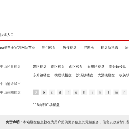
快速入口
pa捕鱼王官方网站首页
热门楼盘
热搜楼盘
咨询榜
楼盘新动态
房
中山区县楼盘
东区楼盘
南区楼盘
西区楼盘
石岐区楼盘
南头镇楼盘
东升镇楼盘
横栏镇楼盘
沙溪镇楼盘
大涌镇楼盘
板芙
中山附近城市
中山商圈楼盘
0
b
c
d
f
g
h
j
k
l
m
n
118向明广场楼盘
免责声明
：本站楼盘信息旨在为用户提供更多信息的无偿服务，信息以政府部门