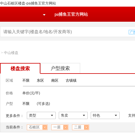
中山石岐区楼盘-pa捕鱼王官方网站
pa捕鱼王官方网站
>
中山楼盘
户型搜索
楼盘搜索
区域
不限
东区
南区
古镇镇
价格
单价(元/平)
户型
不限
(可多选)
类型
售卖
特色
支
更多条件：
当前条件：
石岐区
一居
二居