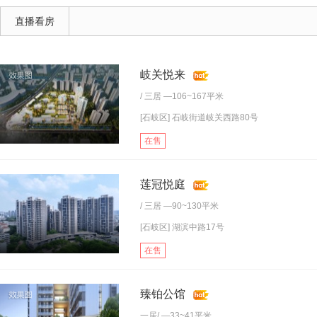
直播看房
岐关悦来
/
三居
—106~167平米
[石岐区] 石岐街道岐关西路80号
在售
莲冠悦庭
/
三居
—90~130平米
[石岐区] 湖滨中路17号
在售
臻铂公馆
一居
/ —33~41平米