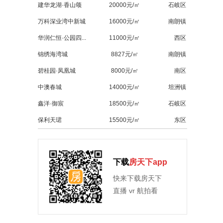
建华龙湖·香山颂
20000元/㎡
石岐区
万科深业湾中新城
16000元/㎡
南朗镇
华润仁恒·公园四...
11000元/㎡
西区
锦绣海湾城
8827元/㎡
南朗镇
碧桂园·凤凰城
8000元/㎡
南区
中澳春城
14000元/㎡
坦洲镇
鑫洋·御宸
18500元/㎡
石岐区
保利天珺
15500元/㎡
东区
下载
房天下app
快来下载房天下
直播 vr 航拍看