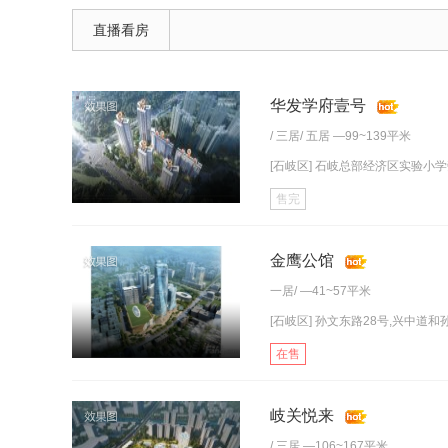
直播看房
华发学府壹号
/
三居
/
五居
—99~139平米
[石岐区] 石岐总部经济区实验小
售完
金鹰公馆
一居
/ —41~57平米
[石岐区] 孙文东路28号,兴中道和孙
在售
岐关悦来
/
三居
—106~167平米