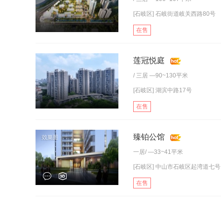
[石岐区] 石岐街道岐关西路80号
在售
莲冠悦庭
/
三居
—90~130平米
[石岐区] 湖滨中路17号
在售
臻铂公馆
一居
/ —33~41平米
[石岐区] 中山市石岐区起湾道七号
在售