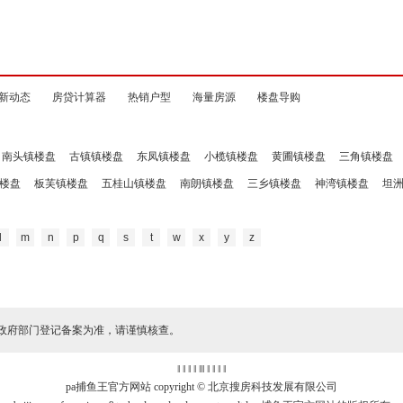
新动态
房贷计算器
热销户型
海量房源
楼盘导购
南头镇楼盘
古镇镇楼盘
东凤镇楼盘
小榄镇楼盘
黄圃镇楼盘
三角镇楼盘
楼盘
板芙镇楼盘
五桂山镇楼盘
南朗镇楼盘
三乡镇楼盘
神湾镇楼盘
坦
l
m
n
p
q
s
t
w
x
y
z
政府部门登记备案为准，请谨慎核查。
‖ ‖ ‖ ‖
‖
‖ ‖ ‖ ‖ ‖
pa捕鱼王官方网站 copyright © 北京搜房科技发展有限公司