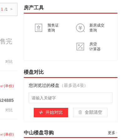
房产工具
1
/1
>
预售证
新房成交
查询
查询
售完
房贷
计算器
对比
楼盘对比
您浏览过的楼盘
（最多选4项）
/㎡(单价)
624885
对比
开始对比
全部清空
中山楼盘导购
更多
>
/㎡(单价)