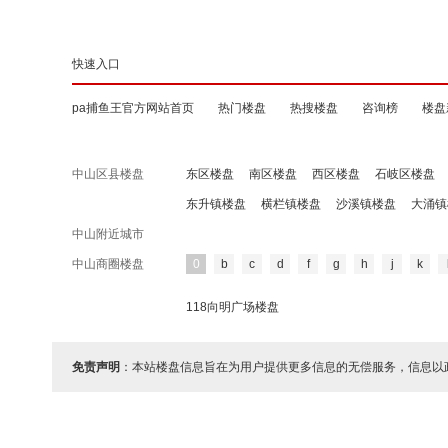
快速入口
pa捕鱼王官方网站首页
热门楼盘
热搜楼盘
咨询榜
楼盘
中山区县楼盘
东区楼盘
南区楼盘
西区楼盘
石岐区楼盘
东升镇楼盘
横栏镇楼盘
沙溪镇楼盘
大涌镇
中山附近城市
中山商圈楼盘
0
b
c
d
f
g
h
j
k
118向明广场楼盘
免责声明
：本站楼盘信息旨在为用户提供更多信息的无偿服务，信息以