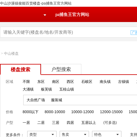
中山沙溪镇俊能百货楼盘-pa捕鱼王官方网站
pa捕鱼王官方网站
>
中山楼盘
户型搜索
楼盘搜索
区域
不限
东区
南区
西区
石岐区
南头镇
古镇镇
大涌镇
板芙镇
五桂山镇
大自然广场
服装城
价格
8000以下
8000-10000
10000-12000
12000-15000
1500
户型
一居
二居
三居
四居
五居以上
(可多选)
类型
售卖
特色
支
更多条件：