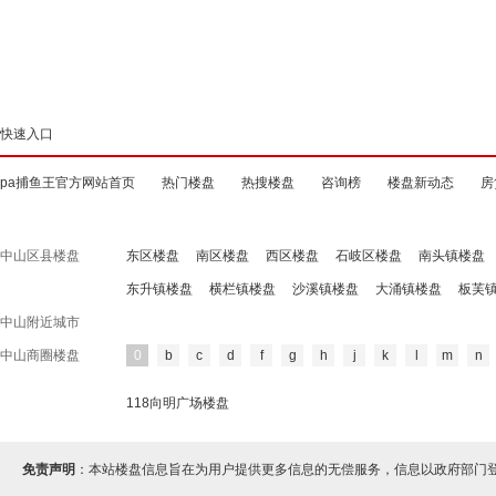
快速入口
pa捕鱼王官方网站首页
热门楼盘
热搜楼盘
咨询榜
楼盘新动态
房
中山区县楼盘
东区楼盘
南区楼盘
西区楼盘
石岐区楼盘
南头镇楼盘
东升镇楼盘
横栏镇楼盘
沙溪镇楼盘
大涌镇楼盘
板芙
中山附近城市
中山商圈楼盘
0
b
c
d
f
g
h
j
k
l
m
n
118向明广场楼盘
免责声明
：本站楼盘信息旨在为用户提供更多信息的无偿服务，信息以政府部门