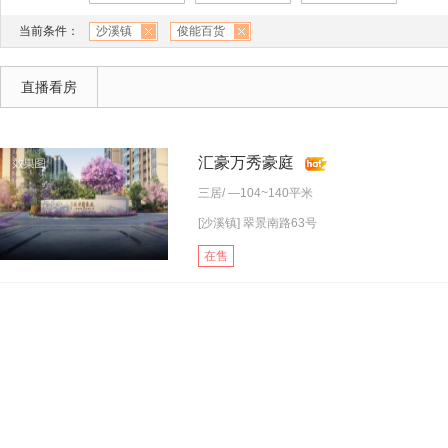
当前条件：
沙溪镇
俊能百货
直播看房
汇豪万秀豪庭
三居
/ —104~140平米
[沙溪镇] 翠景南路63号
在售