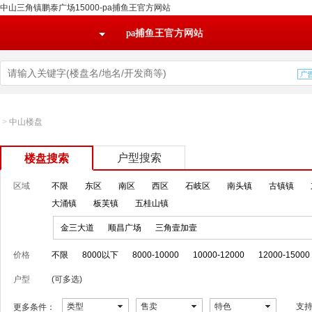
中山三角镇鹏泰广场15000-pa捕鱼王官方网站
pa捕鱼王官方网站
>
中山楼盘
户型搜索
楼盘搜索
区域
不限
东区
南区
西区
石岐区
南头镇
古镇镇
大涌镇
板芙镇
五桂山镇
金三大道
顺昌广场
三角壹加壹
价格
不限
8000以下
8000-10000
10000-12000
12000-15000
户型
(可多选)
类型
售卖
特色
支
更多条件：