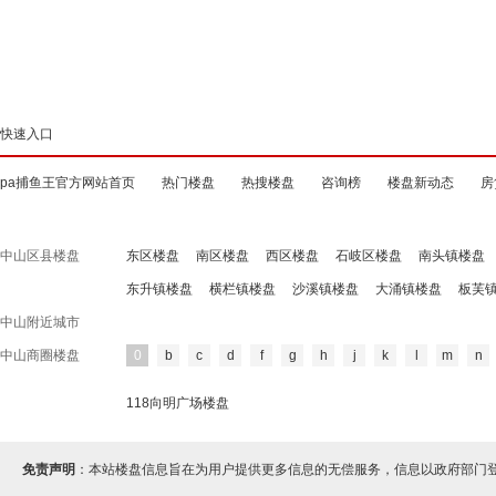
快速入口
pa捕鱼王官方网站首页
热门楼盘
热搜楼盘
咨询榜
楼盘新动态
房
中山区县楼盘
东区楼盘
南区楼盘
西区楼盘
石岐区楼盘
南头镇楼盘
东升镇楼盘
横栏镇楼盘
沙溪镇楼盘
大涌镇楼盘
板芙
中山附近城市
中山商圈楼盘
0
b
c
d
f
g
h
j
k
l
m
n
118向明广场楼盘
免责声明
：本站楼盘信息旨在为用户提供更多信息的无偿服务，信息以政府部门