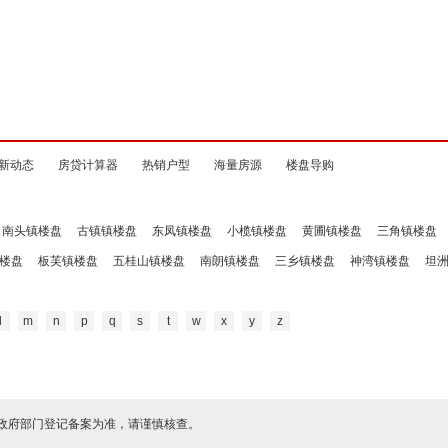
新动态
房贷计算器
热销户型
海量房源
楼盘导购
南头镇楼盘
古镇镇楼盘
东凤镇楼盘
小榄镇楼盘
黄圃镇楼盘
三角镇楼盘
楼盘
板芙镇楼盘
五桂山镇楼盘
南朗镇楼盘
三乡镇楼盘
神湾镇楼盘
坦
l
m
n
p
q
s
t
w
x
y
z
政府部门登记备案为准，请谨慎核查。