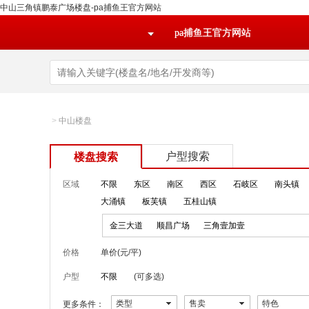
中山三角镇鹏泰广场楼盘-pa捕鱼王官方网站
pa捕鱼王官方网站
>
中山楼盘
户型搜索
楼盘搜索
区域
不限
东区
南区
西区
石岐区
南头镇
大涌镇
板芙镇
五桂山镇
金三大道
顺昌广场
三角壹加壹
价格
单价(元/平)
户型
不限
(可多选)
类型
售卖
特色
更多条件：