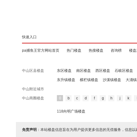
快速入口
pa捕鱼王官方网站首页
热门楼盘
热搜楼盘
咨询榜
楼盘
中山区县楼盘
东区楼盘
南区楼盘
西区楼盘
石岐区楼盘
东升镇楼盘
横栏镇楼盘
沙溪镇楼盘
大涌镇
中山附近城市
中山商圈楼盘
0
b
c
d
f
g
h
j
k
118向明广场楼盘
免责声明
：本站楼盘信息旨在为用户提供更多信息的无偿服务，信息以