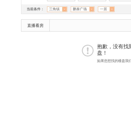
当前条件：
三角镇
鹏泰广场
一居
直播看房
抱歉，没有找到 
盘！
如果您想找的楼盘我