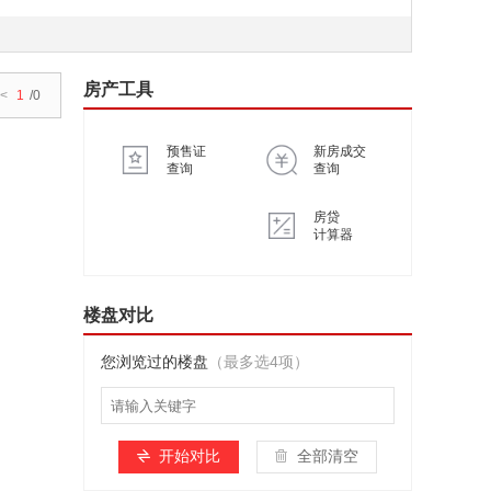
房产工具
<
1
/0
预售证
新房成交
查询
查询
房贷
计算器
楼盘对比
您浏览过的楼盘
（最多选4项）
开始对比
全部清空