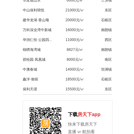
华发观山水
6000元/㎡
三乡镇
中山保利琅悦
21000元/㎡
东区
建华龙湖·香山颂
20000元/㎡
石岐区
万科深业湾中新城
16000元/㎡
南朗镇
华润仁恒·公园四...
11000元/㎡
西区
锦绣海湾城
8827元/㎡
南朗镇
碧桂园·凤凰城
8000元/㎡
南区
中澳春城
14000元/㎡
坦洲镇
鑫洋·御宸
18500元/㎡
石岐区
保利天珺
15500元/㎡
东区
下载
房天下app
快来下载房天下
直播 vr 航拍看