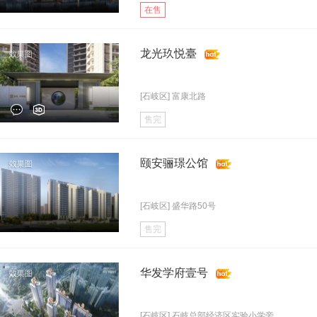
在售
龙光玖悦臺
[石岐区] 富康北路
售完
颐安骊璟公馆
[石岐区] 盛华路50号
售完
华发学府壹号
[石岐区] 石岐总部经济区实验小学旁