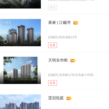
售完
展睿 | 江樾湾
[石岐区] 民科东路13号
在售
天明东华阁
[石岐区] 东华路12号(市实验小学旁)
在售
莲冠悦庭