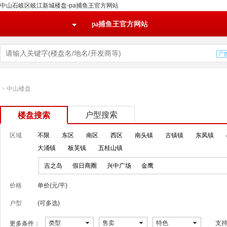
中山石岐区岐江新城楼盘-pa捕鱼王官方网站
pa捕鱼王官方网站
>
中山楼盘
户型搜索
楼盘搜索
区域
不限
东区
南区
西区
南头镇
古镇镇
东凤镇
大涌镇
板芙镇
五桂山镇
吉之岛
假日商圈
兴中广场
金鹰
价格
单价(元/平)
户型
(可多选)
类型
售卖
特色
支
更多条件：