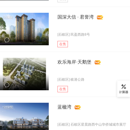
国深大信 · 君誉湾
[石岐区] 民盈西路8号
在售
欢乐海岸·天鹅堡
[石岐区] 岐港公路
在售
蓝楹湾
[石岐区] 石岐区星晨路西中山华侨城城市展厅