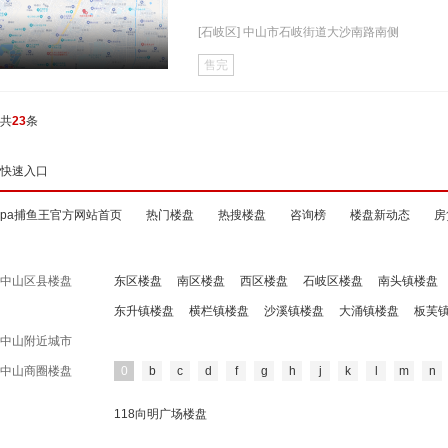
[石岐区] 中山市石岐街道大沙南路南侧
售完
共
23
条
快速入口
pa捕鱼王官方网站首页
热门楼盘
热搜楼盘
咨询榜
楼盘新动态
房
中山区县楼盘
东区楼盘
南区楼盘
西区楼盘
石岐区楼盘
南头镇楼盘
东升镇楼盘
横栏镇楼盘
沙溪镇楼盘
大涌镇楼盘
板芙
中山附近城市
中山商圈楼盘
0
b
c
d
f
g
h
j
k
l
m
n
118向明广场楼盘