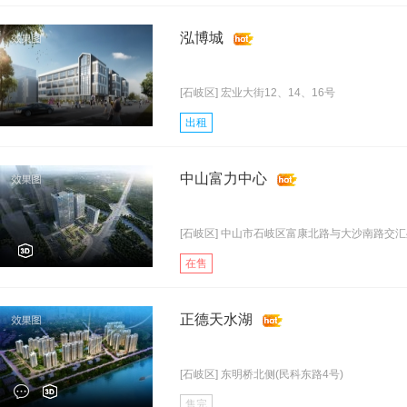
泓博城
[石岐区] 宏业大街12、14、16号
出租
中山富力中心
[石岐区] 中山市石岐区富康北路与大沙南路交
在售
正德天水湖
[石岐区] 东明桥北侧(民科东路4号)
售完