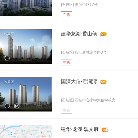
[石岐区] 湖滨中路17号
在售
建华龙湖·香山颂
[石岐区] 岐江新城东华路3号
在售
国深大信·君澜湾
[石岐区] 石岐中心小学大信学校旁
售完
建华·龙湖·观文府