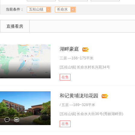
当前条件：
五桂山镇
长命水
直播看房
湖畔豪庭
三居
—166~175平米
[五桂山镇] 长命水村长兴苑34号
在售
和记黄埔泷珀花园
/
五居
—189~328平米
[五桂山镇] 长命水大街36号(秀丽湖畔旁)
在售