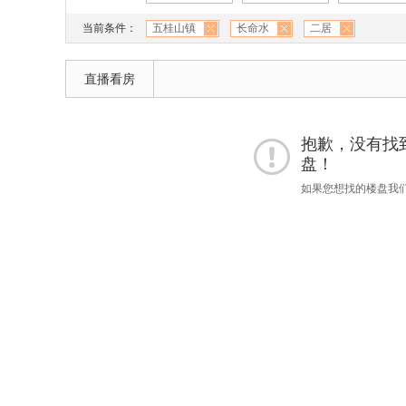
当前条件：
五桂山镇
长命水
二居
直播看房
抱歉，没有找到 
盘！
如果您想找的楼盘我