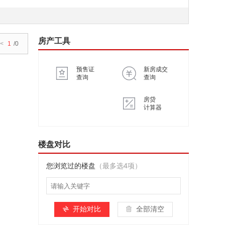
房产工具
<
1
/0
预售证
新房成交
查询
查询
房贷
计算器
楼盘对比
您浏览过的楼盘
（最多选4项）
开始对比
全部清空