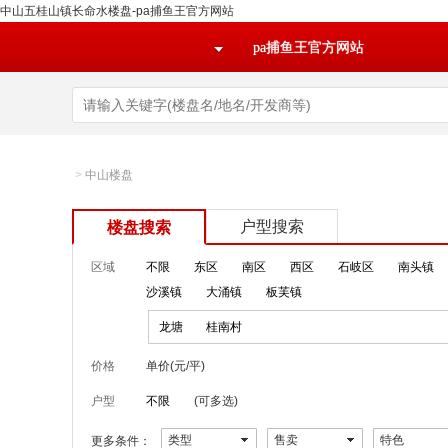
中山五桂山镇长命水楼盘-pa捕鱼王官方网站
pa捕鱼王官方网站
>
中山楼盘
户型搜索
楼盘搜索
区域
不限
东区
南区
西区
石岐区
南头镇
沙溪镇
大涌镇
板芙镇
龙塘
桂南村
价格
单价(元/平)
户型
不限
(可多选)
类型
售卖
特色
更多条件：