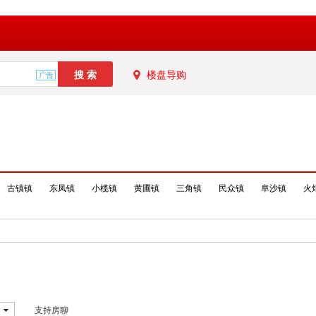
楼盘导购
古镇镇
东凤镇
小榄镇
黄圃镇
三角镇
民众镇
阜沙镇
火
支持房聊