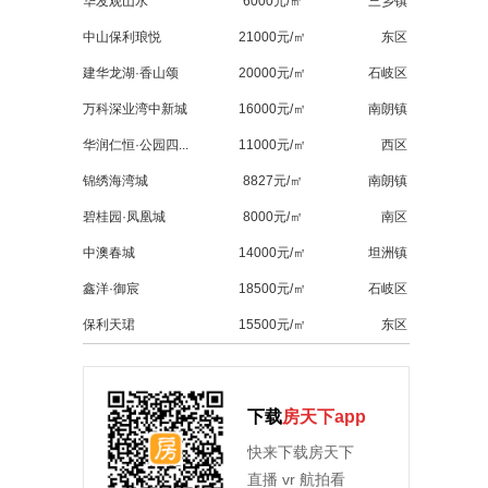
华发观山水
6000元/㎡
三乡镇
中山保利琅悦
21000元/㎡
东区
建华龙湖·香山颂
20000元/㎡
石岐区
万科深业湾中新城
16000元/㎡
南朗镇
华润仁恒·公园四...
11000元/㎡
西区
锦绣海湾城
8827元/㎡
南朗镇
碧桂园·凤凰城
8000元/㎡
南区
中澳春城
14000元/㎡
坦洲镇
鑫洋·御宸
18500元/㎡
石岐区
保利天珺
15500元/㎡
东区
下载
房天下app
快来下载房天下
直播 vr 航拍看