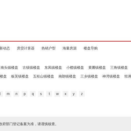
新动态
房贷计算器
热销户型
海量房源
楼盘导购
南头镇楼盘
古镇镇楼盘
东凤镇楼盘
小榄镇楼盘
黄圃镇楼盘
三角镇楼盘
楼盘
板芙镇楼盘
五桂山镇楼盘
南朗镇楼盘
三乡镇楼盘
神湾镇楼盘
坦
l
m
n
p
q
s
t
w
x
y
z
政府部门登记备案为准，请谨慎核查。