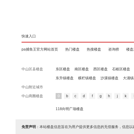
快速入口
pa捕鱼王官方网站首页
热门楼盘
热搜楼盘
咨询榜
楼盘
中山区县楼盘
东区楼盘
南区楼盘
西区楼盘
石岐区楼盘
东升镇楼盘
横栏镇楼盘
沙溪镇楼盘
大涌镇
中山附近城市
中山商圈楼盘
0
b
c
d
f
g
h
j
k
118向明广场楼盘
免责声明
：本站楼盘信息旨在为用户提供更多信息的无偿服务，信息以