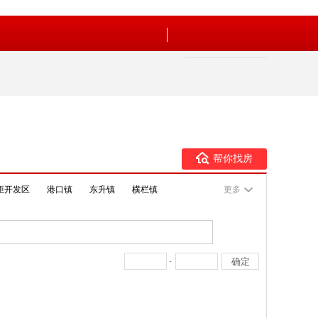
帮你找房
炬开发区
港口镇
东升镇
横栏镇
更多
-