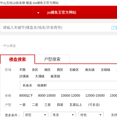
中山五桂山镇龙塘 楼盘-pa捕鱼王官方网站
pa捕鱼王官方网站
>
中山楼盘
户型搜索
楼盘搜索
区域
不限
东区
南区
西区
石岐区
南头镇
古镇镇
沙溪镇
大涌镇
板芙镇
长命水
桂南村
价格
8000以下
8000-10000
10000-12000
12000-15000
1500
户型
一居
二居
三居
四居
五居以上
(可多选)
类型
售卖
特色
支
更多条件：