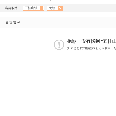
当前条件：
五桂山镇
龙塘
直播看房
抱歉，没有找到 "五桂山
如果您想找的楼盘我们还未收录，