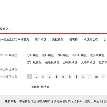
快速入口
pa捕鱼王官方网站首页
热门楼盘
热搜楼盘
咨询榜
楼盘新动态
房
中山区县楼盘
东区楼盘
南区楼盘
西区楼盘
石岐区楼盘
南头镇楼盘
东升镇楼盘
横栏镇楼盘
沙溪镇楼盘
大涌镇楼盘
板芙
中山附近城市
中山商圈楼盘
0
b
c
d
f
g
h
j
k
l
m
n
118向明广场楼盘
免责声明
：本站楼盘信息旨在为用户提供更多信息的无偿服务，信息以政府部门