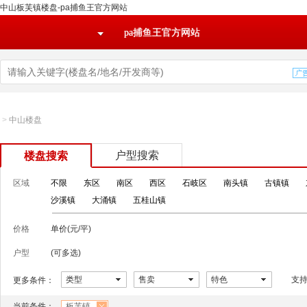
中山板芙镇楼盘-pa捕鱼王官方网站
pa捕鱼王官方网站
>
中山楼盘
户型搜索
楼盘搜索
区域
不限
东区
南区
西区
石岐区
南头镇
古镇镇
沙溪镇
大涌镇
五桂山镇
价格
单价(元/平)
户型
(可多选)
类型
售卖
特色
支
更多条件：
当前条件：
板芙镇