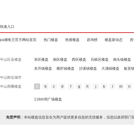
快速入口
pa捕鱼王官方网站首页
热门楼盘
热搜楼盘
咨询榜
楼盘新动态
房
中山区县楼盘
东区楼盘
南区楼盘
西区楼盘
石岐区楼盘
南头镇楼盘
东升镇楼盘
横栏镇楼盘
沙溪镇楼盘
大涌镇楼盘
板芙
中山附近城市
中山商圈楼盘
0
b
c
d
f
g
h
j
k
l
m
n
118向明广场楼盘
免责声明
：本站楼盘信息旨在为用户提供更多信息的无偿服务，信息以政府部门