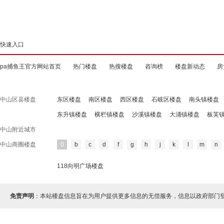
快速入口
pa捕鱼王官方网站首页
热门楼盘
热搜楼盘
咨询榜
楼盘新动态
房
中山区县楼盘
东区楼盘
南区楼盘
西区楼盘
石岐区楼盘
南头镇楼盘
东升镇楼盘
横栏镇楼盘
沙溪镇楼盘
大涌镇楼盘
板芙
中山附近城市
中山商圈楼盘
0
b
c
d
f
g
h
j
k
l
m
n
118向明广场楼盘
免责声明
：本站楼盘信息旨在为用户提供更多信息的无偿服务，信息以政府部门