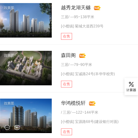
越秀龙湖天樾
三居
/ —95~138平米
[小榄镇] 菊城大道西239号
在售
森田阁
三居
/ —79~90平米
[小榄镇] 宝诚路24号(丰华学校旁)
在售
华鸿榄悦轩
/
三居
/ —122~144平米
[小榄镇] 宝源路68号(建设银行对面)
在售