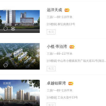
远洋天成
三居
/ —88~118平米
[小榄镇] 泰弘南路13号
售完
小榄·帝泊湾
三居
/ —89~117平米
[小榄镇] 中山市小榄镇东升广福大道31号(旭日..
售完
卓越铂翠湾
三居
/ —89~116平米
[小榄镇] 工业大道中13号
售完