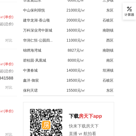
华发观山水
6000元/㎡
三乡镇
中山保利琅悦
21000元/㎡
东区
/㎡(单价)
建华龙湖·香山颂
20000元/㎡
石岐区
起(总价)
万科深业湾中新城
16000元/㎡
南朗镇
对比
华润仁恒·公园四...
11000元/㎡
西区
锦绣海湾城
8827元/㎡
南朗镇
碧桂园·凤凰城
8000元/㎡
南区
/㎡(单价)
中澳春城
14000元/㎡
坦洲镇
起(总价)
841588
鑫洋·御宸
18500元/㎡
石岐区
对比
保利天珺
15500元/㎡
东区
/㎡(单价)
下载
房天下app
快来下载房天下
直播 vr 航拍看
对比