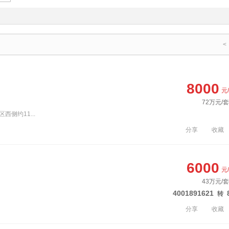
<
8000
元
72万元/套
西侧约11...
分享
收藏
6000
元
43万元/套
4001891621
转
分享
收藏