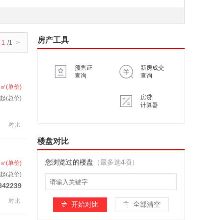
房产工具
1
/1
>
预售证
新房成交
查询
查询
/㎡(单价)
房贷
起(总价)
计算器
对比
楼盘对比
您浏览过的楼盘
（最多选4项）
/㎡(单价)
起(总价)
842239
对比
开始对比
全部清空