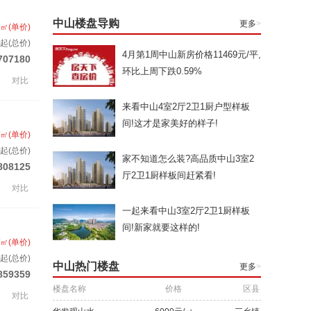
中山楼盘导购
更多
>
/㎡(单价)
套起(总价)
4月第1周中山新房价格11469元/平,
707180
环比上周下跌0.59%
对比
来看中山4室2厅2卫1厨户型样板
间!这才是家美好的样子!
/㎡(单价)
套起(总价)
家不知道怎么装?高品质中山3室2
808125
厅2卫1厨样板间赶紧看!
对比
一起来看中山3室2厅2卫1厨样板
间!新家就要这样的!
/㎡(单价)
套起(总价)
中山热门楼盘
更多
>
859359
楼盘名称
价格
区县
对比