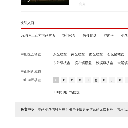
售完
快速入口
pa捕鱼王官方网站首页
热门楼盘
热搜楼盘
咨询榜
楼盘
中山区县楼盘
东区楼盘
南区楼盘
西区楼盘
石岐区楼盘
东升镇楼盘
横栏镇楼盘
沙溪镇楼盘
大涌镇
中山附近城市
中山商圈楼盘
0
b
c
d
f
g
h
j
k
118向明广场楼盘
免责声明
：本站楼盘信息旨在为用户提供更多信息的无偿服务，信息以