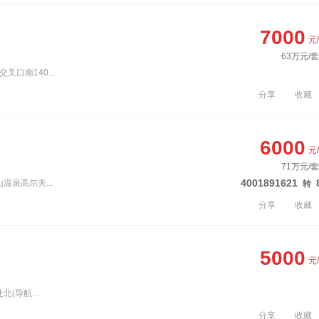
7000
元
63万元/套
叉口南140...
分享
收藏
6000
元
71万元/套
4001891621
温泉高尔夫...
转
分享
收藏
5000
元
北(导航...
分享
收藏