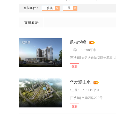
当前条件：
三乡镇
三居
直播看房
凯柏悦峰
三居
/ —89~98平米
[三乡镇] 金谷大道怡福阳光花园-a区
在售
华发观山水
/
三居
/ —71~119平米
[三乡镇] 文华西路222号
在售