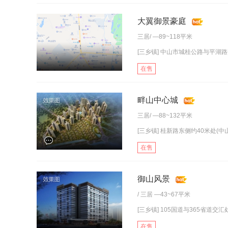
大翼御景豪庭
三居
/ —89~118平米
[三乡镇] 中山市城桂公路与平湖路交
在售
畔山中心城
三居
/ —88~132平米
[三乡镇] 桂新路东侧约40米处(中山
在售
御山风景
/
三居
—43~67平米
[三乡镇] 105国道与365省道交汇处
在售