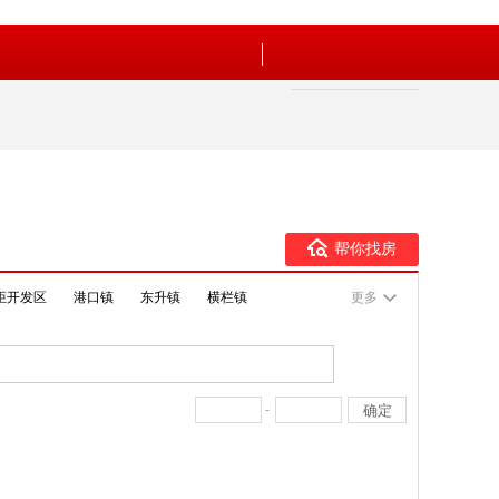
帮你找房
炬开发区
港口镇
东升镇
横栏镇
更多
-