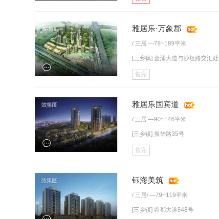
雅居乐·万象郡
/
三居
—78~189平米
[三乡镇] 金涌大道与沙坦路交汇处西
售完
雅居乐国宾道
/
三居
—90~146平米
[三乡镇] 振华路35号
售完
钰海美筑
/
三居
/ —79~119平米
[三乡镇] 谷都大道848号