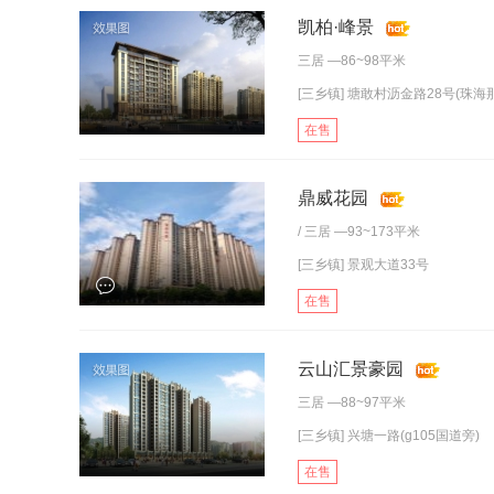
凯柏·峰景
三居
—86~98平米
[三乡镇] 塘敢村沥金路28号(珠海那
在售
鼎威花园
/
三居
—93~173平米
[三乡镇] 景观大道33号
在售
云山汇景豪园
三居
—88~97平米
[三乡镇] 兴塘一路(g105国道旁)
在售