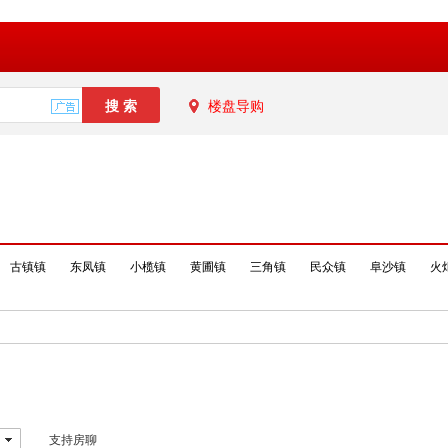
楼盘导购
古镇镇
东凤镇
小榄镇
黄圃镇
三角镇
民众镇
阜沙镇
火
支持房聊