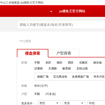
中山三乡镇楼盘-pa捕鱼王官方网站
pa捕鱼王官方网站
>
中山楼盘
户型搜索
楼盘搜索
区域
不限
东区
南区
西区
石岐区
南头镇
沙溪镇
大涌镇
板芙镇
五桂山镇
柏丽广场
宝元商业街
名座商旅广场
华丰片区
价格
单价(元/平)
户型
不限
(可多选)
类型
售卖
特色
更多条件：