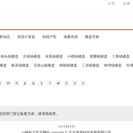
分享
收藏
新动态
房贷计算器
热销户型
海量房源
楼盘导购
南头镇楼盘
古镇镇楼盘
东凤镇楼盘
小榄镇楼盘
黄圃镇楼盘
三角镇楼盘
楼盘
板芙镇楼盘
五桂山镇楼盘
南朗镇楼盘
三乡镇楼盘
神湾镇楼盘
坦
l
m
n
p
q
s
t
w
x
y
z
政府部门登记备案为准，请谨慎核查。
‖ ‖ ‖ ‖
‖
‖ ‖ ‖ ‖ ‖
pa捕鱼王官方网站 copyright © 北京搜房科技发展有限公司