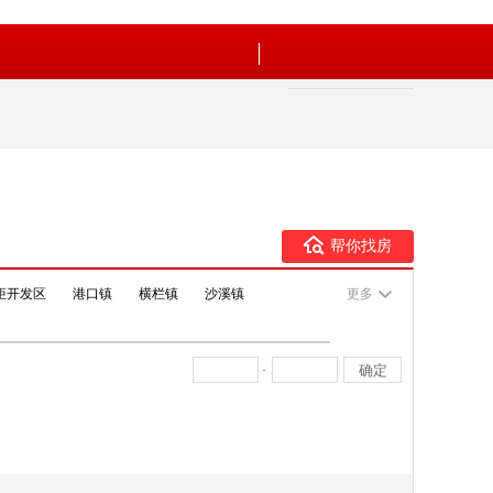
帮你找房
炬开发区
港口镇
横栏镇
沙溪镇
更多
-