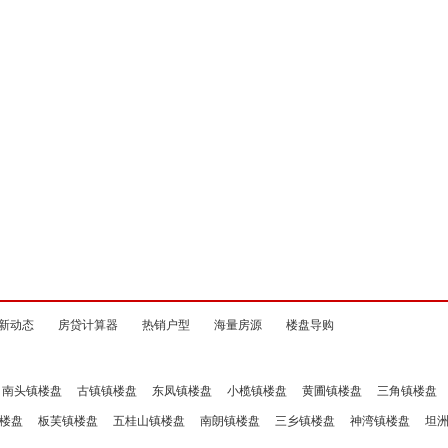
新动态
房贷计算器
热销户型
海量房源
楼盘导购
南头镇楼盘
古镇镇楼盘
东凤镇楼盘
小榄镇楼盘
黄圃镇楼盘
三角镇楼盘
楼盘
板芙镇楼盘
五桂山镇楼盘
南朗镇楼盘
三乡镇楼盘
神湾镇楼盘
坦