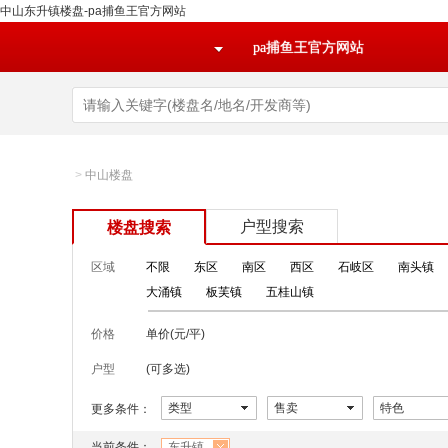
中山东升镇楼盘-pa捕鱼王官方网站
pa捕鱼王官方网站
>
中山楼盘
户型搜索
楼盘搜索
区域
不限
东区
南区
西区
石岐区
南头镇
大涌镇
板芙镇
五桂山镇
价格
单价(元/平)
户型
(可多选)
类型
售卖
特色
更多条件：
当前条件：
东升镇