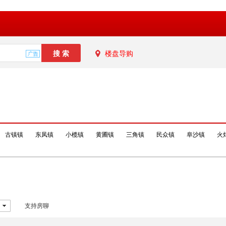
楼盘导购
古镇镇
东凤镇
小榄镇
黄圃镇
三角镇
民众镇
阜沙镇
火
支持房聊