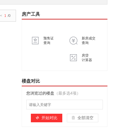
房产工具
<
1
/0
预售证
新房成交
查询
查询
房贷
计算器
楼盘对比
您浏览过的楼盘
（最多选4项）
开始对比
全部清空