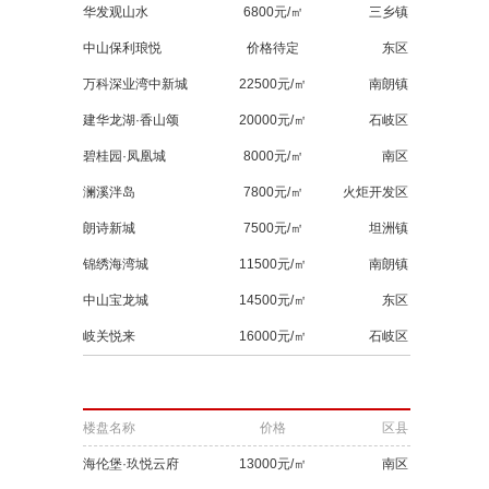
华发观山水
6800元/㎡
三乡镇
中山保利琅悦
价格待定
东区
万科深业湾中新城
22500元/㎡
南朗镇
建华龙湖·香山颂
20000元/㎡
石岐区
碧桂园·凤凰城
8000元/㎡
南区
澜溪泮岛
7800元/㎡
火炬开发区
朗诗新城
7500元/㎡
坦洲镇
锦绣海湾城
11500元/㎡
南朗镇
中山宝龙城
14500元/㎡
东区
岐关悦来
16000元/㎡
石岐区
楼盘名称
价格
区县
海伦堡·玖悦云府
13000元/㎡
南区