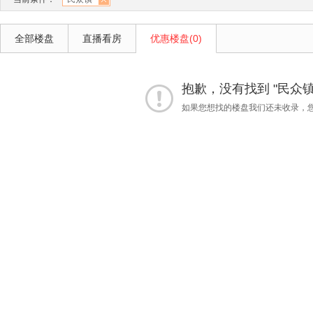
全部楼盘
直播看房
优惠楼盘(0)
抱歉，没有找到 "民众镇
如果您想找的楼盘我们还未收录，