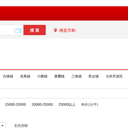
楼盘导购
古镇镇
东凤镇
小榄镇
黄圃镇
三角镇
民众镇
火炬开发区
15000-20000
20000-25000
25000以上
单价(元/平)
支持房聊