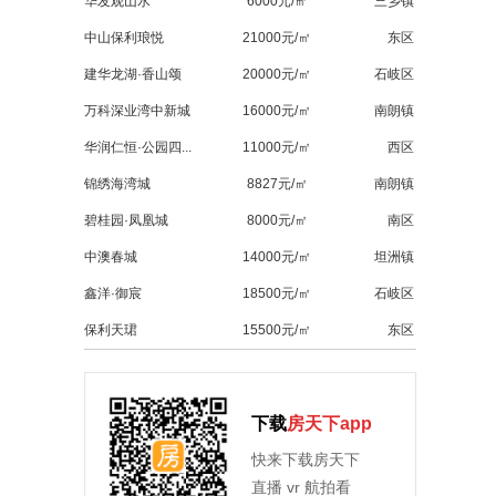
华发观山水
6000元/㎡
三乡镇
中山保利琅悦
21000元/㎡
东区
建华龙湖·香山颂
20000元/㎡
石岐区
万科深业湾中新城
16000元/㎡
南朗镇
华润仁恒·公园四...
11000元/㎡
西区
锦绣海湾城
8827元/㎡
南朗镇
碧桂园·凤凰城
8000元/㎡
南区
中澳春城
14000元/㎡
坦洲镇
鑫洋·御宸
18500元/㎡
石岐区
保利天珺
15500元/㎡
东区
下载
房天下app
快来下载房天下
直播 vr 航拍看