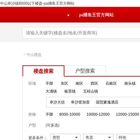
中山阜沙镇8000以下楼盘-pa捕鱼王官方网站
pa捕鱼王官方网站
>
中山楼盘
户型搜索
楼盘搜索
区域
不限
东区
南区
西区
石岐区
南头镇
大涌镇
板芙镇
五桂山镇
阜沙大信
阜沙壹加壹
国贸豪逸酒店
价格
不限
8000-10000
10000-12000
12000-15000
户型
(可多选)
类型
售卖
特色
更多条件：