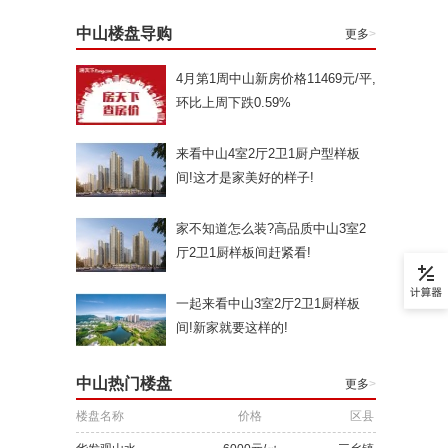
中山楼盘导购
更多
>
4月第1周中山新房价格11469元/平,
环比上周下跌0.59%
来看中山4室2厅2卫1厨户型样板
间!这才是家美好的样子!
家不知道怎么装?高品质中山3室2
厅2卫1厨样板间赶紧看!
一起来看中山3室2厅2卫1厨样板
间!新家就要这样的!
中山热门楼盘
更多
>
楼盘名称
价格
区县