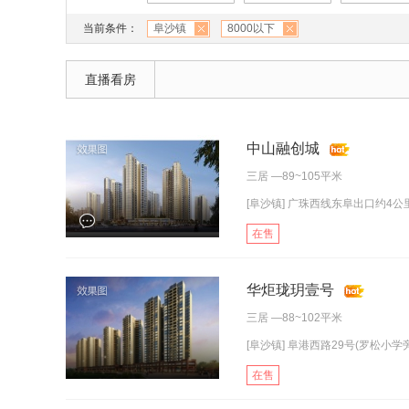
当前条件：
阜沙镇
8000以下
直播看房
中山融创城
三居
—89~105平米
[阜沙镇] 广珠西线东阜出口约4公里
在售
华炬珑玥壹号
三居
—88~102平米
[阜沙镇] 阜港西路29号(罗松小学旁
在售