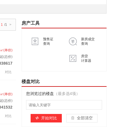
房产工具
1
/1
>
预售证
新房成交
查询
查询
/㎡(单价)
房贷
起(总价)
计算器
838617
对比
楼盘对比
您浏览过的楼盘
（最多选4项）
/㎡(单价)
起(总价)
841532
对比
开始对比
全部清空