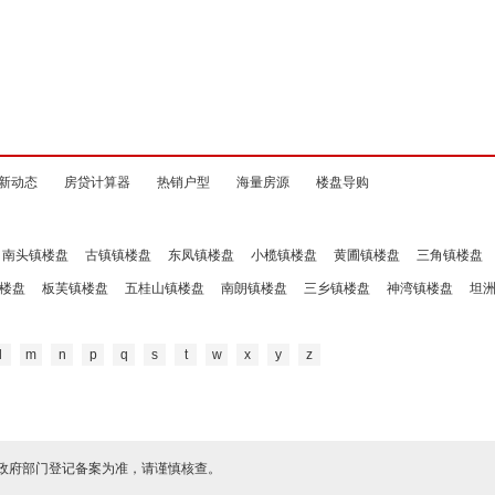
新动态
房贷计算器
热销户型
海量房源
楼盘导购
南头镇楼盘
古镇镇楼盘
东凤镇楼盘
小榄镇楼盘
黄圃镇楼盘
三角镇楼盘
楼盘
板芙镇楼盘
五桂山镇楼盘
南朗镇楼盘
三乡镇楼盘
神湾镇楼盘
坦
l
m
n
p
q
s
t
w
x
y
z
政府部门登记备案为准，请谨慎核查。