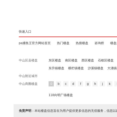
快速入口
pa捕鱼王官方网站首页
热门楼盘
热搜楼盘
咨询榜
楼盘
中山区县楼盘
东区楼盘
南区楼盘
西区楼盘
石岐区楼盘
东升镇楼盘
横栏镇楼盘
沙溪镇楼盘
大涌镇
中山附近城市
中山商圈楼盘
0
b
c
d
f
g
h
j
k
118向明广场楼盘
免责声明
：本站楼盘信息旨在为用户提供更多信息的无偿服务，信息以