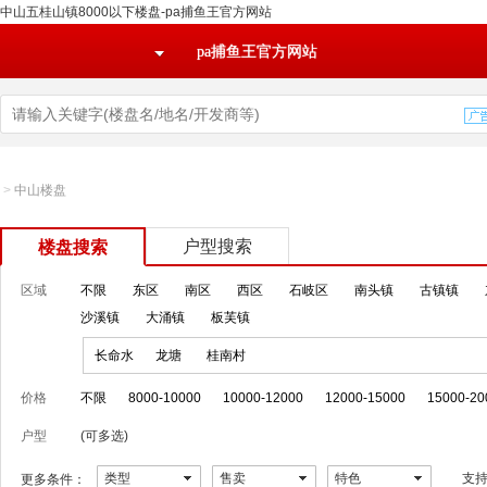
中山五桂山镇8000以下楼盘-pa捕鱼王官方网站
pa捕鱼王官方网站
>
中山楼盘
户型搜索
楼盘搜索
区域
不限
东区
南区
西区
石岐区
南头镇
古镇镇
沙溪镇
大涌镇
板芙镇
长命水
龙塘
桂南村
价格
不限
8000-10000
10000-12000
12000-15000
15000-20
户型
(可多选)
类型
售卖
特色
支
更多条件：