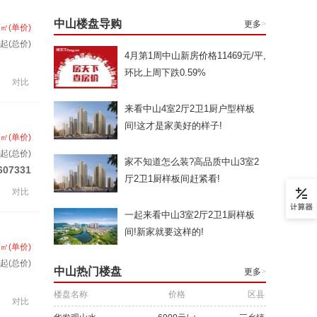
中山楼盘导购
更多
>
/㎡(单价)
起(总价)
4月第1周中山新房价格11469元/平,
环比上周下跌0.59%
对比
来看中山4室2厅2卫1厨户型样板
间!这才是家美好的样子!
/㎡(单价)
起(总价)
家不知道怎么装?高品质中山3室2
607331
厅2卫1厨样板间赶紧看!
对比
一起来看中山3室2厅2卫1厨样板
间!新家就要这样的!
/㎡(单价)
起(总价)
中山热门楼盘
更多
>
楼盘名称
价格
区县
对比