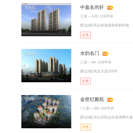
中嘉名尚轩
三居
—102~118平米
[民众镇] 民众街道壹加壹斜对面
在售
水韵名门
三居
—94~109平米
[民众镇] 民众大道106号
在售
金世纪雅苑
/
三居
/ —89~140平米
[民众镇] 中山市民众街道浪网大道
待售