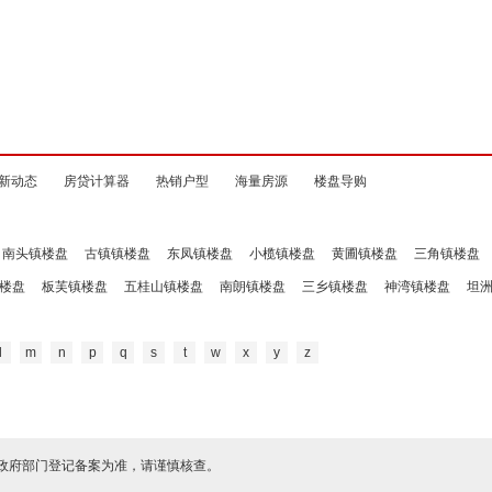
新动态
房贷计算器
热销户型
海量房源
楼盘导购
南头镇楼盘
古镇镇楼盘
东凤镇楼盘
小榄镇楼盘
黄圃镇楼盘
三角镇楼盘
楼盘
板芙镇楼盘
五桂山镇楼盘
南朗镇楼盘
三乡镇楼盘
神湾镇楼盘
坦
l
m
n
p
q
s
t
w
x
y
z
政府部门登记备案为准，请谨慎核查。