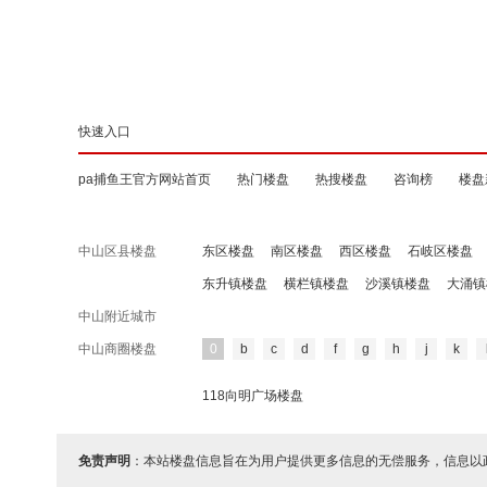
快速入口
pa捕鱼王官方网站首页
热门楼盘
热搜楼盘
咨询榜
楼盘
中山区县楼盘
东区楼盘
南区楼盘
西区楼盘
石岐区楼盘
东升镇楼盘
横栏镇楼盘
沙溪镇楼盘
大涌镇
中山附近城市
中山商圈楼盘
0
b
c
d
f
g
h
j
k
118向明广场楼盘
免责声明
：本站楼盘信息旨在为用户提供更多信息的无偿服务，信息以