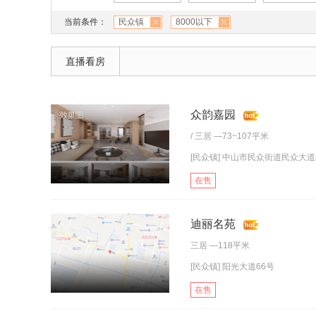
当前条件：
民众镇
8000以下
直播看房
众韵嘉园
/
三居
—73~107平米
[民众镇] 中山市民众街道民众大道
在售
迪丽名苑
三居
—118平米
[民众镇] 阳光大道66号
在售