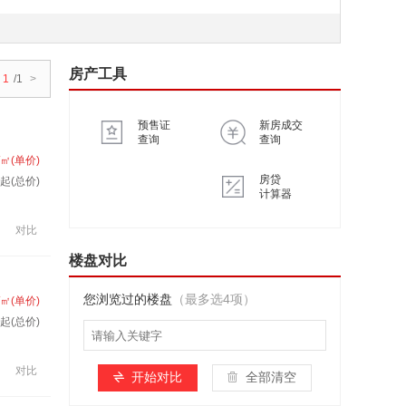
房产工具
1
/1
>
预售证
新房成交
查询
查询
/㎡(单价)
房贷
起(总价)
计算器
对比
楼盘对比
您浏览过的楼盘
（最多选4项）
/㎡(单价)
起(总价)
对比
开始对比
全部清空