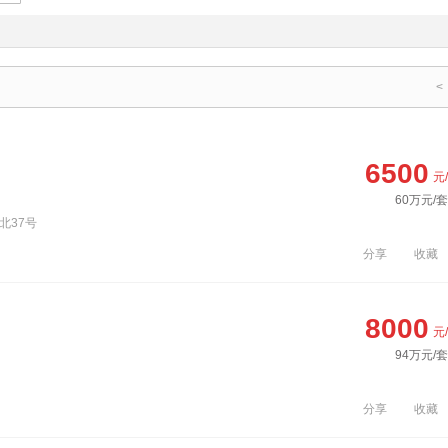
<
6500
元
60万元/套
北37号
分享
收藏
8000
元
94万元/套
分享
收藏