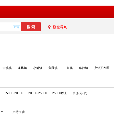
楼盘导购
古镇镇
东凤镇
小榄镇
黄圃镇
三角镇
阜沙镇
火炬开发区
15000-20000
20000-25000
25000以上
单价(元/平)
支持房聊