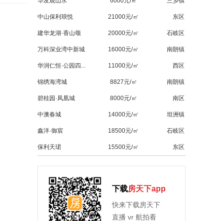
华发观山水
6000元/㎡
三乡镇
中山保利琅悦
21000元/㎡
东区
建华龙湖·香山颂
20000元/㎡
石岐区
万科深业湾中新城
16000元/㎡
南朗镇
华润仁恒·公园四...
11000元/㎡
西区
锦绣海湾城
8827元/㎡
南朗镇
碧桂园·凤凰城
8000元/㎡
南区
中澳春城
14000元/㎡
坦洲镇
鑫洋·御宸
18500元/㎡
石岐区
保利天珺
15500元/㎡
东区
下载
房天下app
快来下载房天下
直播 vr 航拍看