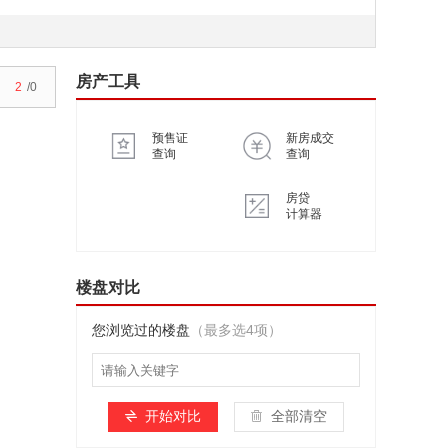
房产工具
2
/0
预售证
新房成交
查询
查询
房贷
计算器
楼盘对比
您浏览过的楼盘
（最多选4项）
开始对比
全部清空