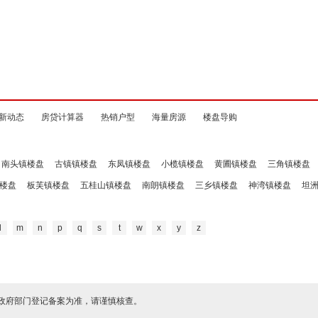
新动态
房贷计算器
热销户型
海量房源
楼盘导购
南头镇楼盘
古镇镇楼盘
东凤镇楼盘
小榄镇楼盘
黄圃镇楼盘
三角镇楼盘
楼盘
板芙镇楼盘
五桂山镇楼盘
南朗镇楼盘
三乡镇楼盘
神湾镇楼盘
坦
l
m
n
p
q
s
t
w
x
y
z
政府部门登记备案为准，请谨慎核查。