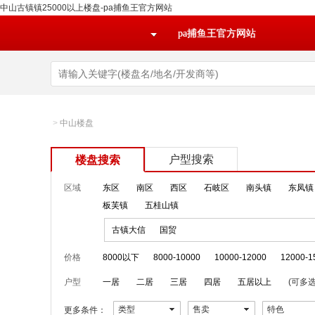
中山古镇镇25000以上楼盘-pa捕鱼王官方网站
pa捕鱼王官方网站
>
中山楼盘
户型搜索
楼盘搜索
区域
东区
南区
西区
石岐区
南头镇
东凤镇
板芙镇
五桂山镇
古镇大信
国贸
价格
8000以下
8000-10000
10000-12000
12000-1
户型
一居
二居
三居
四居
五居以上
(可多选
类型
售卖
特色
更多条件：