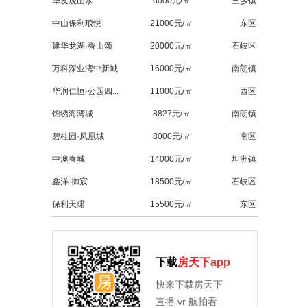
华发观山水
6000元/㎡
三乡镇
中山保利琅悦
21000元/㎡
东区
建华龙湖·香山颂
20000元/㎡
石岐区
万科深业湾中新城
16000元/㎡
南朗镇
华润仁恒·公园四...
11000元/㎡
西区
锦绣海湾城
8827元/㎡
南朗镇
碧桂园·凤凰城
8000元/㎡
南区
中澳春城
14000元/㎡
坦洲镇
鑫洋·御宸
18500元/㎡
石岐区
保利天珺
15500元/㎡
东区
下载
房天下app
快来下载房天下
直播 vr 航拍看