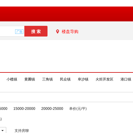
楼盘导购
小榄镇
黄圃镇
三角镇
民众镇
阜沙镇
火炬开发区
港口镇
5000
15000-20000
20000-25000
单价(元/平)
)
支持房聊