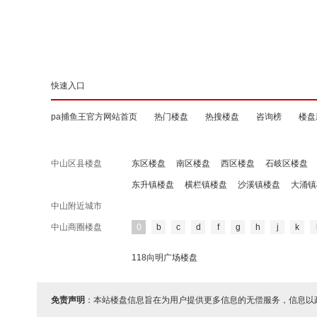
快速入口
pa捕鱼王官方网站首页
热门楼盘
热搜楼盘
咨询榜
楼盘
中山区县楼盘
东区楼盘
南区楼盘
西区楼盘
石岐区楼盘
东升镇楼盘
横栏镇楼盘
沙溪镇楼盘
大涌镇
中山附近城市
中山商圈楼盘
0
b
c
d
f
g
h
j
k
118向明广场楼盘
免责声明
：本站楼盘信息旨在为用户提供更多信息的无偿服务，信息以